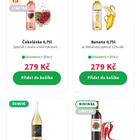
TIP
LIMITKA
Čokoláska 0,75l
Banana 0,75l
Speciál z malin a bílé čokolády 11,5% alk.
🍌 Banánový speciál 12% alk.
Skladem
(>20 ks)
Skladem
(>20 ks)
279 Kč
279 Kč
Přidat do košíku
Přidat do košíku
E-mail
ŠUMIVÉ
NOVINKA
LIMITKA
Heslo