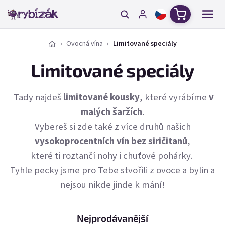
Přejít na obsah
Nákupní ko
Ovocná vína
Limitované speciály
Limitované speciály
Tady najdeš
limitované kousky
, které vyrábíme
v
malých šaržích
.
Vybereš si zde také z více druhů našich
vysokoprocentních vín bez siričitanů
,
které ti roztančí nohy i chuťové pohárky.
Tyhle pecky jsme pro Tebe stvořili z ovoce a bylin a
nejsou nikde jinde k mání!
Nejprodávanější