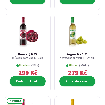
Monšerý 0,75l
Angrešťák 0,75l
🍫Čokoládové víno 12% alk.
z čerstvého angreštu 11,5% alk.
Skladem
(>20 ks)
Skladem
(>20 ks)
299 Kč
279 Kč
Přidat do košíku
Přidat do košíku
NOVINKA