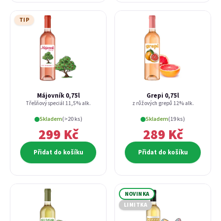
TIP
Májovník 0,75l
Grepi 0,75l
Třešňový speciál 11,5% alk.
z růžových grepů 12% alk.
Skladem
(>20 ks)
Skladem
(19 ks)
299 Kč
289 Kč
Přidat do košíku
Přidat do košíku
NOVINKA
LIMITKA