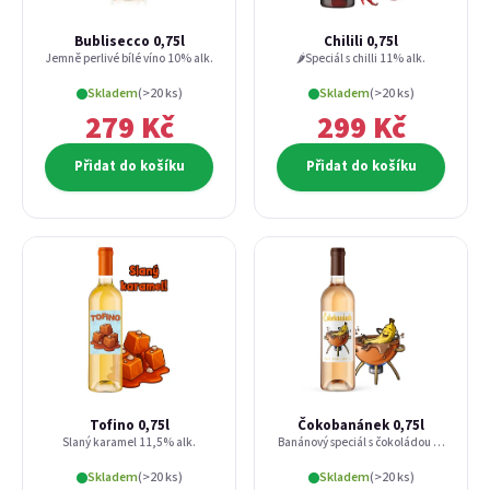
Přihlásit se
Bublisecco 0,75l
Chilili 0,75l
Jemně perlivé bílé víno 10% alk.
🌶️Speciál s chilli 11% alk.
Nová registrace
Zapomenuté heslo
Skladem
(>20 ks)
Skladem
(>20 ks)
279 Kč
299 Kč
nebo
Přihlásit se přes Facebook
Přidat do košíku
Přidat do košíku
Přihlásit se přes Google
Přihlásit se přes Seznam
Tofino 0,75l
Čokobanánek 0,75l
Slaný karamel 11,5% alk.
Banánový speciál s čokoládou | 11% alk.
Skladem
(>20 ks)
Skladem
(>20 ks)