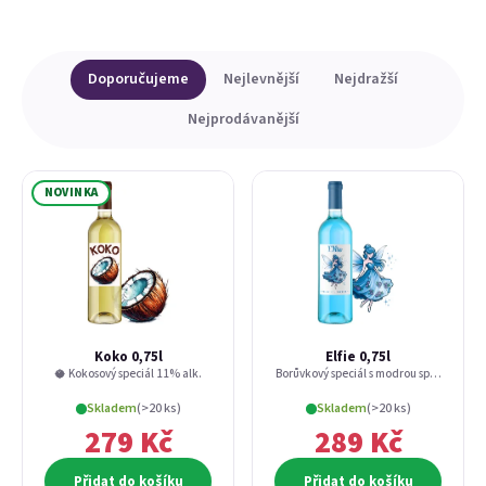
Výpis produktů
Řazení produktů
Doporučujeme
Nejlevnější
Nejdražší
Nejprodávanější
NOVINKA
Koko 0,75l
Elfie 0,75l
🥥 Kokosový speciál 11% alk.
Borůvkový speciál s modrou spirulinou 11
Skladem
(>20 ks)
Skladem
(>20 ks)
279 Kč
289 Kč
Přidat do košíku
Přidat do košíku