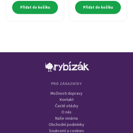
Přidat do košíku
Přidat do košíku
Zápatí
PRO ZÁKAZNÍKY
Možnosti dopravy
Kontakt
Časté otázky
O nás
Naše vinárna
Obchodní podmínky
Soukromí a cookies