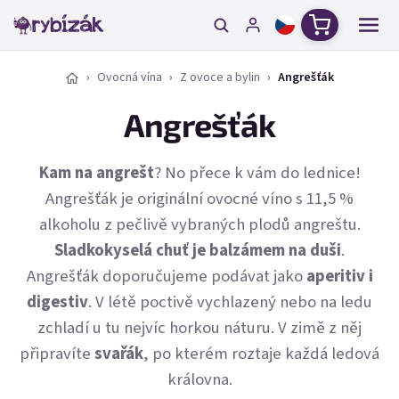
Přejít na obsah
Nákupní ko
Ovocná vína
Z ovoce a bylin
Angrešťák
Angrešťák
Kam na angrešt
? No přece k vám do lednice!
Angrešťák je originální ovocné víno s 11,5 %
alkoholu z pečlivě vybraných plodů angreštu.
Sladkokyselá chuť je balzámem na duši
.
Angrešťák doporučujeme podávat jako
aperitiv i
digestiv
. V létě poctivě vychlazený nebo na ledu
zchladí u tu nejvíc horkou náturu. V zimě z něj
připravíte
svařák
, po kterém roztaje každá ledová
královna.