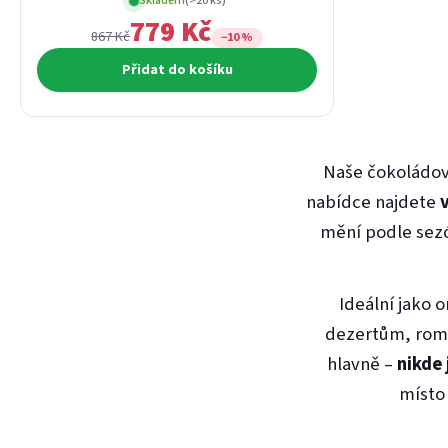
Skladem
(>20 ks)
779 Kč
867 Kč
−10 %
Přidat do košíku
Naše čokoládov
nabídce najdete
mění podle sezó
Ideální jako 
dezertům, roma
hlavně –
nikde 
místo 