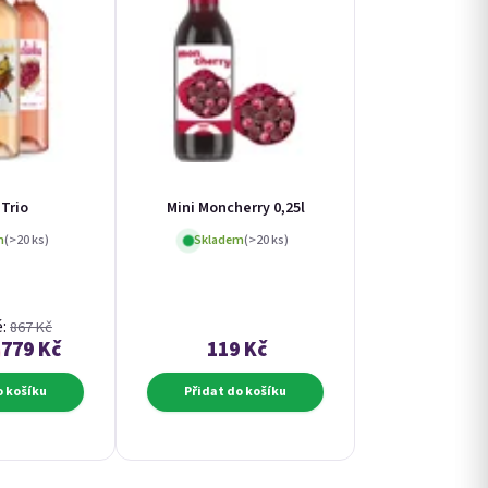
Trio
Mini Moncherry 0,25l
m
(>20 ks)
Skladem
(>20 ks)
ě:
867 Kč
779 Kč
119 Kč
o košíku
Přidat do košíku