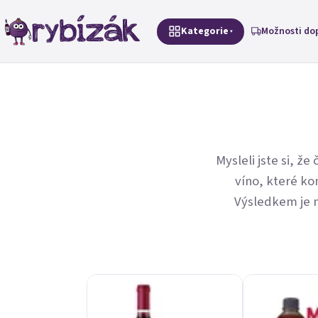
Přejít na obsah
Kategorie
Možnosti do
Mysleli jste si, ž
víno, které k
Výsledkem je n