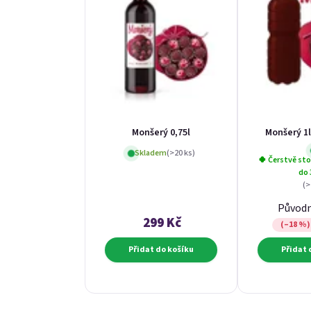
Monšerý 0,75l
Monšerý 1l
Skladem
(>20 ks)
🍀 Čerstvě st
do 
(>
Původ
299 Kč
(–18 %)
Přidat do košíku
Přidat 