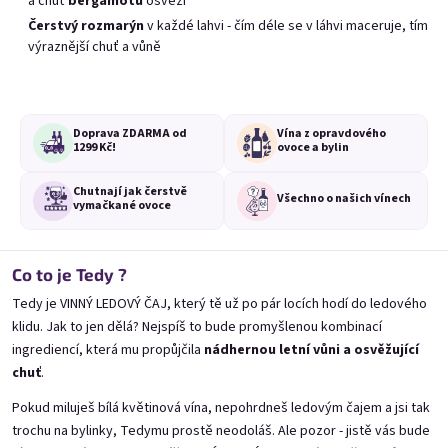
a chuť
bergamotu
osvěží
Čerstvý rozmarýn
v každé lahvi - čím déle se v láhvi maceruje, tím
Výpis produktů
Řazení produktů
výraznější chuť a vůně
Doporučujeme
Nejlevnější
Nejdražší
Nejprodávanější
Doprava ZDARMA od
Vína z opravdového
1299 Kč!
ovoce a bylin
NOVINKA
LIMITKA
Chutnají jak čerstvě
Všechno o
našich vínech
vymačkané ovoce
Co to je Tedy ?
Tedy je VINNÝ LEDOVÝ ČAJ, který tě už po pár locích hodí do ledového
Mochíťák 0,75l
Marango 0,75l
klidu. Jak to jen dělá? Nejspíš to bude promyšlenou kombinací
Limetkovo - mátový speciál 11% alk.
🥭 z manga & marakuji 12% alk.
ingrediencí, která mu propůjčila
nádhernou letní vůni a osvěžující
Skladem
(>20 ks)
Skladem
(>20 ks)
chuť
.
279 Kč
279 Kč
Pokud miluješ bílá květinová vína, nepohrdneš ledovým čajem a jsi tak
Přidat do košíku
Přidat do košíku
trochu na bylinky, Tedymu prostě neodoláš. Ale pozor - jistě vás bude