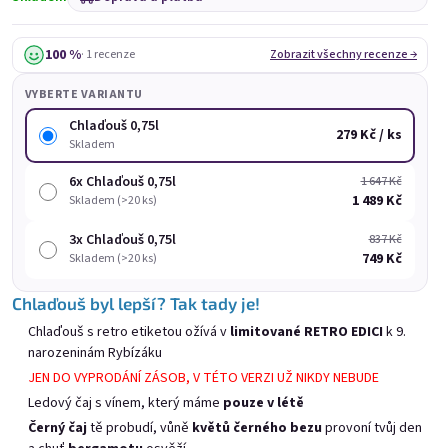
100 %
· 1 recenze
Zobrazit všechny recenze →
VYBERTE VARIANTU
Chlaďouš 0,75l
279 Kč / ks
Skladem
6x Chlaďouš 0,75l
1 647 Kč
Mochíťák 0,75l
Marango 0,75l
1 489 Kč
Skladem (>20 ks)
Skladem
(>20 ks)
Skladem
(>20 ks)
3x Chlaďouš 0,75l
837 Kč
749 Kč
Skladem (>20 ks)
279 Kč
279 Kč
Chlaďouš byl lepší? Tak tady je!
Přidat do košíku
Přidat do košíku
Chlaďouš s retro etiketou ožívá v
limitované RETRO EDICI
k 9.
narozeninám Rybízáku
JEN DO VYPRODÁNÍ ZÁSOB, V TÉTO VERZI UŽ NIKDY NEBUDE
Ledový čaj s vínem, který máme
pouze v létě
Černý čaj
tě probudí, vůně
květů černého bezu
provoní tvůj den