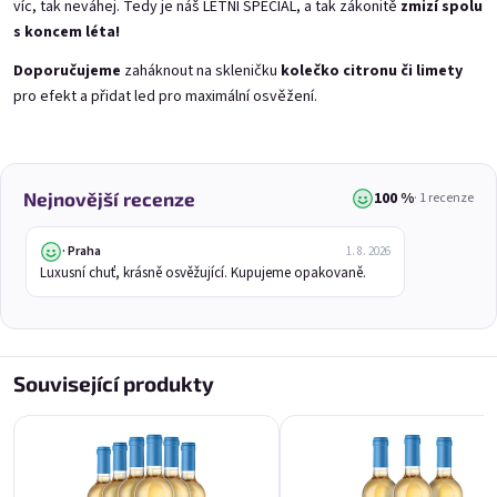
víc, tak neváhej. Tedy je náš LETNÍ SPECIÁL, a tak zákonitě
zmizí spolu
s koncem léta!
NOVINKA
NOVINKA
Doporučujeme
zaháknout na skleničku
kolečko citronu či limety
pro efekt a přidat led pro maximální osvěžení.
100 %
Nejnovější recenze
· 1 recenze
Koko 0,75l
Mara Kuja 0,75l
· Praha
1. 8. 2026
🥥 Kokosový speciál 11% alk.
Speciál z marakuji 11% alk.
Luxusní chuť, krásně osvěžující. Kupujeme opakovaně.
Skladem
(>20 ks)
Skladem
(>20 ks)
279 Kč
279 Kč
Přidat do košíku
Přidat do košíku
Související produkty