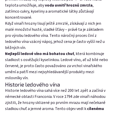
teplota umožňuje, aby
voda uvnitř hroznů zmrzla
,
zatímco cukry, kyseliny a aromatické látky zůstávají
koncentrované.
Když vinaři hrozny lisují ještě zmrzlé, získávají z nich jen
malé množství husté, sladké šťávy – právě ta je základem
pro výrobu ledového vína.
Tento náročný proces činí z
ledového vína vzácný nápoj, jehož cena je často vyšší než u
běžných vín.
Nejlepší ledové víno má bohatou chuť
, která kombinuje
sladkost s osvěžující kyselinkou. Ledové víno, ať už bílé nebo
červené, je proto často považováno za vrchol vinařského
umění a patří mezi nejvyhledávanější produkty mezi
milovníky vín.
Historie ledového vína
Historie ledového vína sahá více než 200 let zpět a začíná v
německé oblasti Franconia. V roce 1794 zde vinaři náhodou
zjistili, že hrozny sklizené po prvním mrazu mají nečekaně
sladkou chuť a jemné aroma. Tento objev vedl k
cílenému