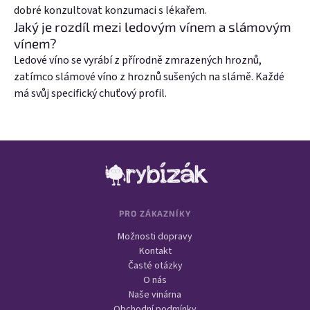
dobré konzultovat konzumaci s lékařem.
Jaký je rozdíl mezi ledovým vínem a slámovým
vínem?
Ledové víno se vyrábí z přírodně zmrazených hroznů,
zatímco slámové víno z hroznů sušených na slámě. Každé
má svůj specifický chuťový profil.
Zápatí
PRO ZÁKAZNÍKY
Možnosti dopravy
Kontakt
Časté otázky
O nás
Naše vinárna
Obchodní podmínky