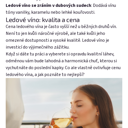
Ledové víno se zráním v dubových sudech
: Dodává vínu
Nová registrace
Zapomenuté heslo
tóny vanilky, karamelu nebo lehké kouřovosti.
Ledové víno: kvalita a cena
nebo
Cena ledového vína je často vyšší než u běžných druhů vín.
Přihlásit se přes Facebook
Není to jen kvůli náročné výrobě, ale také kvůli jeho
omezené dostupnosti a vysoké kvalitě. Ledové víno je
Přihlásit se přes Google
investicí do výjimečného zážitku.
Když si dáte tu práci a vyberete si opravdu kvalitní láhev,
Přihlásit se přes Seznam
odměnou vám bude lahodná a harmonická chuť, kterou si
vychutnáte do poslední kapky. Co ale vlastně ovlivňuje cenu
ledového vína, a jak poznáte to nejlepší?