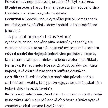
Pokud mrazy nepřijdou včas, úroda může být ztracena.
Dlouhý proces výroby
: Fermentace a zrání ledového vína
trvá déle, což zvyšuje výrobní náklady.
Exkluzivita
: Ledové víno je vyráběno pouze v omezeném
množství, což z něj činí vzácný produkt, a to se odráží na
jeho ceně.
Jak poznat nejlepší ledové víno?
Výběr kvalitního ledového vína nemusí být snadný, ale
existuje několik ukazatelů, na které byste se měli zaměřit:
Původ a odrůda
: Nejlepší ledové víno pochází z oblastí,
které mají ideální podmínky pro jeho výrobu – například z
Německa, Kanady nebo Moravy. Znalost odrůdy vám také
napoví, jaké chuťové vlastnosti můžete očekávat.
Certifikace
: Hledejte vína s označením původu nebo s
certifikátem kvality, který potvrzuje, že se jedná o skutečné
ledové víno (např. „Eiswein“).
Recenze a hodnocení
: Přečtěte si hodnocení od odborníků
nebo zákazníků. Nejlepší ledové víno často získává vysoké
známky za chuť, aroma i vyváženost.