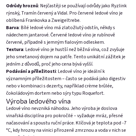
Odrůdy hroznů
: Nejčastěji se používají odrůdy jako Ryzlink
rýnský, Tramín červený a Vidal. Pro červené ledové víno je
oblíbená Frankovka a Zweigeltrebe.
Barva
: Bílé ledové víno má zlatožlutý odstín, někdy s
nádechem jantarové. Červené ledové víno je rubínově
červené, případně s jemným fialovým odleskem.
Textura
: Ledové víno je hustší než běžná vína, což zvyšuje
jeho smetanový dojem na patře. Tento unikátní zážitek je
jedním z důvodů, proč jeho cena bývá vyšší.
Podávání a příležitosti
: Ledové víno je ideální k
významným příležitostem – často se podává jako digestiv
nebo v kombinaci s dezerty, například crème brûlée,
čokoládovým dortem nebo sýry typu Roquefort.
Výroba ledového vína
Ledové víno nevzniká náhodou. Jeho výroba je doslova
vinařská disciplína pro pokročilé – vyžaduje mráz, přesné
načasování a spoustu ruční práce. Klíčová je teplota pod -7
°C, kdy hrozny na vinici přirozeně zmrznou a voda v nich se