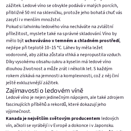
zážitek. Ledové víno se obvykle podává v malých porcích,
přibližně 50 ml na skleničku, protože jeho bohatá chuť vás
zasytí i v menším množství.
Pokud si lahvinku ledového vína necháváte na zvláštní
příležitost, myslete také na správné skladování. Víno by
mělo být
uchováváno v temném a chladném prostředí
,
nejlépe při teplotě 10–15 °C. Láhev by měla ležet
vodorovně, aby zátka zůstala vlhká a nepropustila vzduch.
Díky vysokému obsahu cukru a kyselin má ledové víno
dlouhou životnost a může zrát i několik let. S každým
rokem získává na jemnosti a komplexnosti, což z něj činí
ještě exkluzivnější zážitek.
Zajímavosti o ledovém víně
Ledové víno je nejen jedinečným nápojem, ale také zdrojem
fascinujících příběhů a rekordů, které dokazují jeho
výjimečnost.
Kanada je největším světovým producentem
ledových
vín, ačkoli se vyrábějí i v Evropě a dokonce i v Japonsku.