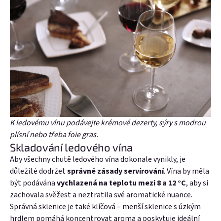
K ledovému vínu podávejte krémové dezerty, sýry s modrou
plísní nebo třeba foie gras.
Skladování ledového vína
Aby všechny chutě ledového vína dokonale vynikly, je
důležité dodržet
správné zásady servírování
. Vína by měla
být podávána
vychlazená na teplotu mezi 8 a 12 °C
, aby si
zachovala svěžest a neztratila své aromatické nuance.
Správná sklenice je také klíčová – menší sklenice s úzkým
hrdlem pomáhá koncentrovat aroma a poskytuje ideální