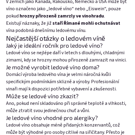
V zemích jako Kanada, Rakousko, Německo a USA může být
víno označeno jako „ledové víno“ nebo „Eiswein“, pouze
pokud
hrozny přirozeně zamrzly ve vinohradu
.
Existují náznaky, že již
staří Římané mohli ochutnávat
vína podobná dnešnímu ledovému vínu.
Nejčastější otázky o ledovém víně
Jaký je ideální ročník pro ledové víno?
Ledové víno se nejlépe daří v letech s dlouhými, chladnými
zimami, kdy se hrozny mohou přirozeně zamrazit na vinici.
Je možné vyrobit ledové víno doma?
Domácí výroba ledového vína je velmi náročná kvůli
specifickým podmínkám sklizně a výroby. Profesionální
vinaři mají k dispozici potřebné vybavení a zkušenosti.
Může se ledové víno zkazit?
Ano, pokud není skladováno při správné teplotě a vlhkosti,
může ztratit svou jedinečnou chuť a vůni.
Je ledové víno vhodné pro alergiky?
Ledové víno obsahuje méně přidaných konzervantů, což
může být výhodné pro osoby citlivé na siřičitany. Přesto je