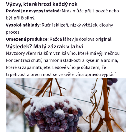
Výzvy, které hrozí každý rok
Počasí je nevyzpytatelné:
Mráz může přijít pozdě nebo
být příliš silný.
Vysoké náklady:
Ruční sklizeň, nízký výtěžek, dlouhý
proces.
Omezená produkce:
Každá láhev je doslova originál.
Výsledek? Malý zázrak v lahvi
Navzdory všem rizikům vzniká víno, které má výjimečnou
koncentraci chutí, harmonii sladkosti a kyselin a aroma,
které si zapamatujete. Ledové víno je důkazem, že
trpělivost a preciznost se ve světě vína opravdu vyplácí.