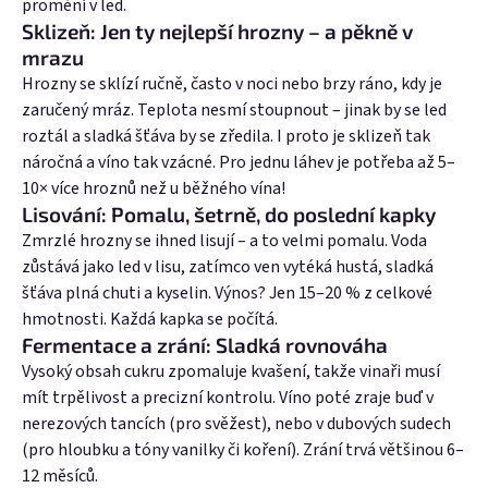
promění v led.
Sklizeň: Jen ty nejlepší hrozny – a pěkně v
mrazu
Hrozny se sklízí ručně, často v noci nebo brzy ráno, kdy je
zaručený mráz. Teplota nesmí stoupnout – jinak by se led
roztál a sladká šťáva by se zředila. I proto je sklizeň tak
náročná a víno tak vzácné. Pro jednu láhev je potřeba až 5–
10× více hroznů než u běžného vína!
Lisování: Pomalu, šetrně, do poslední kapky
Zmrzlé hrozny se ihned lisují – a to velmi pomalu. Voda
zůstává jako led v lisu, zatímco ven vytéká hustá, sladká
šťáva plná chuti a kyselin. Výnos? Jen 15–20 % z celkové
hmotnosti. Každá kapka se počítá.
Fermentace a zrání: Sladká rovnováha
Vysoký obsah cukru zpomaluje kvašení, takže vinaři musí
mít trpělivost a precizní kontrolu. Víno poté zraje buď v
nerezových tancích (pro svěžest), nebo v dubových sudech
(pro hloubku a tóny vanilky či koření). Zrání trvá většinou 6–
12 měsíců.