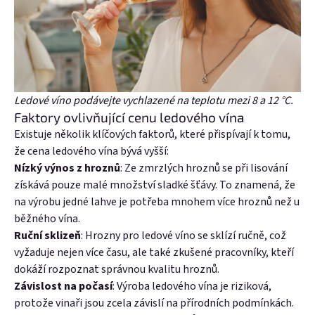
Ledové víno podávejte vychlazené na teplotu mezi 8 a 12 °C.
Faktory ovlivňující cenu ledového vína
Existuje několik klíčových faktorů, které přispívají k tomu,
že cena ledového vína bývá vyšší:
Nízký výnos z hroznů
: Ze zmrzlých hroznů se při lisování
získává pouze malé množství sladké šťávy. To znamená, že
na výrobu jedné lahve je potřeba mnohem více hroznů než u
běžného vína.
Ruční sklizeň
: Hrozny pro ledové víno se sklízí ručně, což
vyžaduje nejen více času, ale také zkušené pracovníky, kteří
dokáží rozpoznat správnou kvalitu hroznů.
Závislost na počasí
: Výroba ledového vína je riziková,
protože vinaři jsou zcela závislí na přírodních podmínkách.