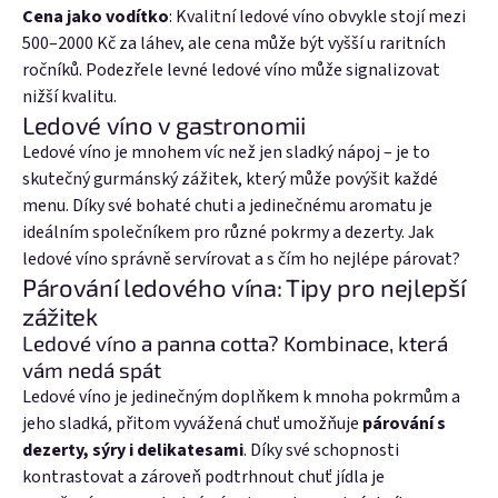
Cena jako vodítko
: Kvalitní ledové víno obvykle stojí mezi
500–2000 Kč za láhev, ale cena může být vyšší u raritních
ročníků. Podezřele levné ledové víno může signalizovat
nižší kvalitu.
Ledové víno v gastronomii
Ledové víno je mnohem víc než jen sladký nápoj – je to
skutečný gurmánský zážitek, který může povýšit každé
menu. Díky své bohaté chuti a jedinečnému aromatu je
ideálním společníkem pro různé pokrmy a dezerty. Jak
ledové víno správně servírovat a s čím ho nejlépe párovat?
Párování ledového vína: Tipy pro nejlepší
zážitek
Ledové víno a panna cotta? Kombinace, která
vám nedá spát
Ledové víno je jedinečným doplňkem k mnoha pokrmům a
jeho sladká, přitom vyvážená chuť umožňuje
párování s
dezerty, sýry i delikatesami
. Díky své schopnosti
kontrastovat a zároveň podtrhnout chuť jídla je