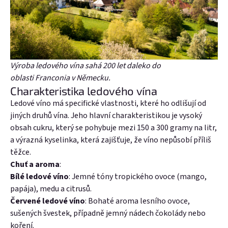
Výroba ledového vína sahá 200 let daleko do
oblasti Franconia v Německu.
Charakteristika ledového vína
Ledové víno má specifické vlastnosti, které ho odlišují od
jiných druhů vína. Jeho hlavní charakteristikou je vysoký
obsah cukru, který se pohybuje mezi 150 a 300 gramy na litr,
a výrazná kyselinka, která zajišťuje, že víno nepůsobí příliš
těžce.
Chuť a aroma
:
Bílé ledové víno
: Jemné tóny tropického ovoce (mango,
papája), medu a citrusů.
Červené ledové víno
: Bohaté aroma lesního ovoce,
sušených švestek, případně jemný nádech čokolády nebo
koření.