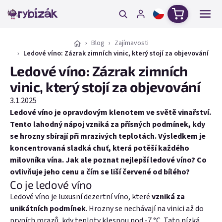
Přejít na obsah
Nákupní ko
Blog
Zajímavosti
Ledové víno: Zázrak zimních vinic, který stojí za objevování
Ledové víno: Zázrak zimních
vinic, který stojí za objevování
3.1.2025
Ledové víno je opravdovým klenotem ve světě vinařství.
Tento lahodný nápoj vzniká za přísných podmínek, kdy
se hrozny sbírají při mrazivých teplotách. Výsledkem je
koncentrovaná sladká chuť, která potěší každého
milovníka vína. Jak ale poznat nejlepší ledové víno? Co
ovlivňuje jeho cenu a čím se liší červené od bílého?
Co je ledové víno
Ledové víno je luxusní dezertní víno, které
vzniká za
unikátních podmínek
. Hrozny se nechávají na vinici až do
prvních mrazů, kdy teploty klesnou pod -7 °C. Tato nízká