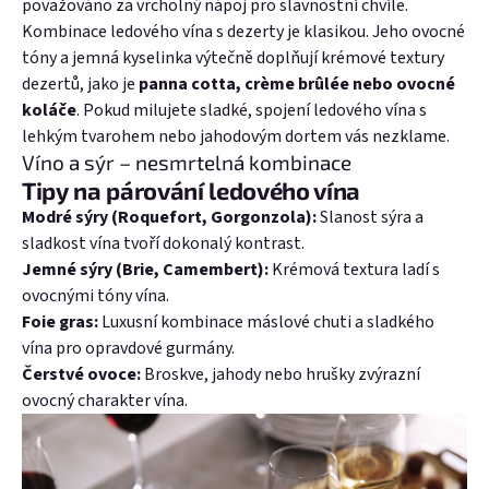
považováno za vrcholný nápoj pro slavnostní chvíle.
Kombinace ledového vína s dezerty je klasikou. Jeho ovocné
tóny a jemná kyselinka výtečně doplňují krémové textury
dezertů, jako je
panna cotta, crème brûlée nebo ovocné
koláče
. Pokud milujete sladké, spojení ledového vína s
lehkým tvarohem nebo jahodovým dortem vás nezklame.
Víno a sýr – nesmrtelná kombinace
Tipy na párování ledového vína
Modré sýry (Roquefort, Gorgonzola):
Slanost sýra a
sladkost vína tvoří dokonalý kontrast.
Jemné sýry (Brie, Camembert):
Krémová textura ladí s
ovocnými tóny vína.
Foie gras:
Luxusní kombinace máslové chuti a sladkého
vína pro opravdové gurmány.
Čerstvé ovoce:
Broskve, jahody nebo hrušky zvýrazní
ovocný charakter vína.