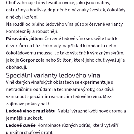
Chuť zahrnuje tóny lesního ovoce, jako jsou maliny,
ostružiny a borůvky, doplněné o náznaky švestek, čokolády
a někdy i koření.
Na rozdíl od bílého ledového vína působí červené varianty
komplexněji a robustněji.
Párování s jídlem
: Červené ledové víno se skvěle hodí k
dezertům na bázi čokolády, například k fondantu nebo
čokoládovému mousse. Je také výtečné k výrazným sýrům,
jako je Gorgonzola nebo Stilton, které jeho chuť vyvažují a
obohacují.
E-mail
Speciální varianty ledového vína
V některých vinařských oblastech se experimentuje s
netradičními odrůdami a technikami výroby, což dává
vzniknout speciálním variantám ledového vína. Mezi
Heslo
zajímavé pokusy patří:
Ledové víno z muškátu
: Nabízí výrazné květinové aroma a
jemnější sladkost.
Ledové cuvée
: Kombinace různých odrůd, která vytváří
Přihlásit se
unikátní chuťový profil.