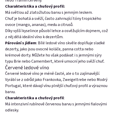
nebo Tramín červený.
Charakteristika a chuťový profil:
Má světlou až zlatožlutou barvu s jemným leskem.
Chuť je bohatá a svěží, často zahrnující tóny tropického
ovoce (mango, ananas), medu a citrusů.
Díky vyšší kyselince působí lehce a osvěžujícím dojmem, což
z něj dělá ideální víno k dezertům.
Párování s jídlem
: Bílé ledové víno skvěle doplňuje sladké
dezerty, jako jsou ovocné koláče, panna cotta nebo
krémové dorty. Můžete ho však podávat i s jemnými sýry
typu Brie nebo Camembert, které umocní jeho svěží chuť.
Červené ledové víno
Červené ledové víno je méně časté, ale o to zajímavější.
Vyrábí se z odrůd jako Frankovka, Zweigeltrebe nebo Modrý
Portugal, které dávají vínu plnější chuťový profil a výraznou
barvu.
Charakteristika a chuťový profil
:
Má intenzivní rubínově červenou barvu s jemnými fialovými
odlesky.