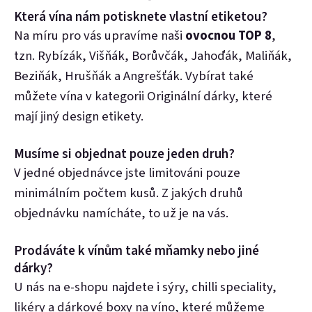
Která vína nám potisknete vlastní etiketou?
Na míru pro vás upravíme naši
ovocnou TOP 8
,
tzn. Rybízák, Višňák, Borůvčák, Jahoďák, Maliňák,
Beziňák, Hrušňák a Angrešťák. Vybírat také
můžete vína v kategorii
Originální dárky
, které
mají jiný design etikety.
Musíme si objednat pouze jeden druh?
V jedné objednávce jste limitováni pouze
minimálním počtem kusů. Z jakých druhů
objednávku namícháte, to už je na vás.
Prodáváte k vínům také mňamky nebo jiné
dárky?
U nás na e-shopu najdete i
sýry
,
chilli speciality
,
likéry
a
dárkové boxy na víno
, které můžeme