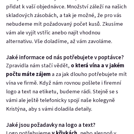
přidat k vaší objednávce. Množství záleží na našich
skladových zásobách, a tak je možné, že pro vás
nebudeme mít požadovaný počet kusů. Zkusíme
vám ale vyjít vstříc anebo najít vhodnou
alternativu. Vše doladíme, až vám zavoláme.
Jaké informace od nás potřebujete v poptávce?
Zpravidla nám stačí vědět,
o která vína a v jakém
počtu máte zájem
a za jak dlouho potřebujete mít
vína ve firmě. Když nám rovnou pošlete i firemní
logo a text na etiketu, budeme rádi. Stejně se s
vámi ale ještě telefonicky spojí naše kolegyně
Kristýna, aby s vámi doladila detaily.
Jaké jsou požadavky na logo a text?
Logo potřebujeme
v křivkách
, nebo alespoň v