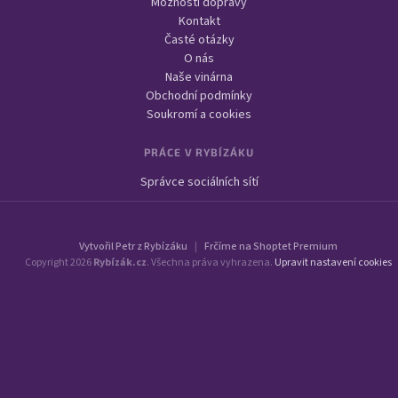
Možnosti dopravy
Kontakt
Časté otázky
O nás
Naše vinárna
Obchodní podmínky
Soukromí a cookies
PRÁCE V RYBÍZÁKU
Správce sociálních sítí
Vytvořil Petr z Rybízáku
|
Frčíme na Shoptet Premium
Copyright 2026
Rybízák.cz
. Všechna práva vyhrazena.
Upravit nastavení cookies