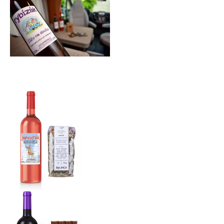
E-mail
Heslo
Přihlásit se
Nová registrace
Zapomenuté heslo
nebo
Přihlásit se přes Facebook
Přihlásit se přes Google
Přihlásit se přes Seznam