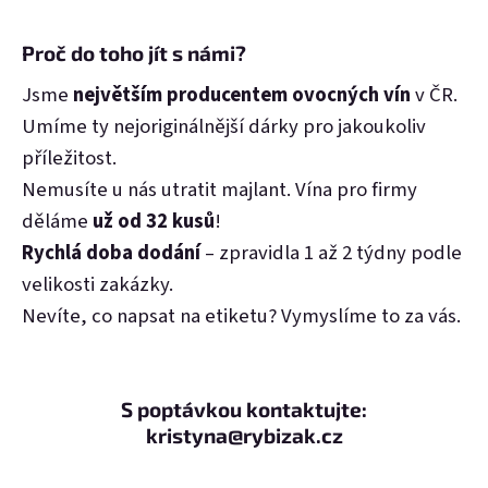
Proč do toho jít s námi?
Jsme
největším producentem ovocných vín
v ČR.
Umíme ty
nejoriginálnější dárky
pro jakoukoliv
příležitost.
Nemusíte u nás utratit majlant. Vína pro firmy
děláme
už od 32 kusů
!
Rychlá doba dodání
– zpravidla 1 až 2 týdny podle
velikosti zakázky.
Nevíte, co napsat na etiketu? Vymyslíme to za vás.
S poptávkou kontaktujte:
kristyna@rybizak.cz