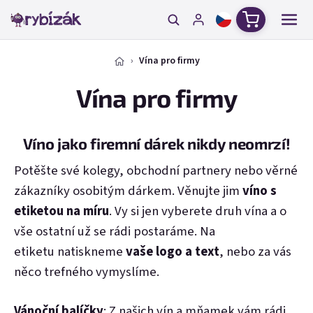
Přejít na obsah
Nákupní ko
Vína pro firmy
Vína pro firmy
Víno jako firemní dárek nikdy neomrzí!
Potěšte své kolegy, obchodní partnery nebo věrné
zákazníky osobitým dárkem. Věnujte jim
víno s
etiketou na míru
. Vy si jen vyberete druh vína a o
vše ostatní už se rádi postaráme. Na
etiketu natiskneme
vaše logo a text
, nebo za vás
něco trefného vymyslíme.
Vánoční balíčky
: Z našich vín a mňamek vám rádi