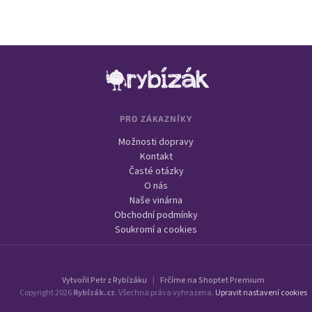
Nová registrace
Zapomenuté heslo
nebo
Zápatí
Přihlásit se přes Facebook
Přihlásit se přes Google
PRO ZÁKAZNÍKY
Možnosti dopravy
Přihlásit se přes Seznam
Kontakt
Časté otázky
O nás
Naše vinárna
Obchodní podmínky
Soukromí a cookies
Vytvořil Petr z Rybízáku
|
Frčíme na Shoptet Premium
Copyright 2026
Rybízák.cz
. Všechna práva vyhrazena.
Upravit nastavení cookies