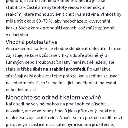
podporuje tvorbu vinného kamene. Důležitá je také
stabilita – časté změny teploty vedou k chemickým
reakcím, které mohou ovlivnit chuť i vzhled vína. Vlhkost by
měla být okolo 60–70 %, aby nedocházelo k vysychání
korku. Suchý korek propouští vzduch, což může způsobit
oxidaci vína.
Vhodná poloha lahve
Vína uzavřená korkem je vhodné skladovat naležato. Tím se
zajišťuje, že korek zůstane vlhký a dobře utěsněný. U
šumivých nebo šroubovacích lahví není nutné ležení, ale
stále je třeba
dbát na stabilní prostředí
. Pokud lahve
zůstávají delší dobu ve stejné poloze, kal a sedlina se usadí
na jednom místě, což usnadní jejich oddělení při nalévání
nebo dekantaci.
Nenechte se odradit kalem ve víně
Kal a sedlina ve víně mohou na první pohled působit
nezvykle, ale ve většině případů jde o přirozený jev, který
nijak nesnižuje kvalitu vína. Naučit se rozpoznat rozdíl mezi
přirozenými částicemi a skutečnými vadami je užitečné,