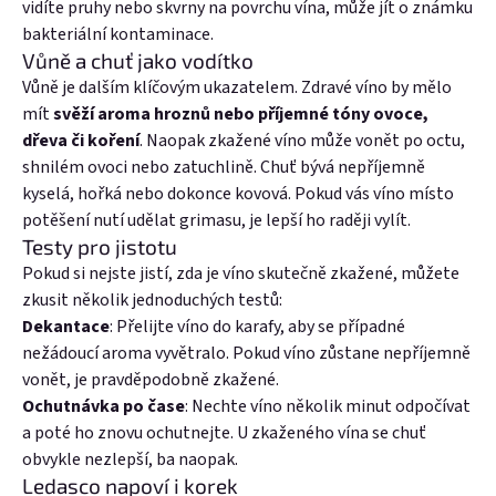
vidíte pruhy nebo skvrny na povrchu vína, může jít o známku
bakteriální kontaminace.
Přihlásit se přes Google
Vůně a chuť jako vodítko
Vůně je dalším klíčovým ukazatelem. Zdravé víno by mělo
Přihlásit se přes Seznam
mít
svěží aroma hroznů nebo příjemné tóny ovoce,
dřeva či koření
. Naopak zkažené víno může vonět po octu,
shnilém ovoci nebo zatuchlině. Chuť bývá nepříjemně
kyselá, hořká nebo dokonce kovová. Pokud vás víno místo
potěšení nutí udělat grimasu, je lepší ho raději vylít.
Testy pro jistotu
Pokud si nejste jistí, zda je víno skutečně zkažené, můžete
zkusit několik jednoduchých testů:
Dekantace
: Přelijte víno do karafy, aby se případné
nežádoucí aroma vyvětralo. Pokud víno zůstane nepříjemně
vonět, je pravděpodobně zkažené.
Ochutnávka po čase
: Nechte víno několik minut odpočívat
a poté ho znovu ochutnejte. U zkaženého vína se chuť
obvykle nezlepší, ba naopak.
Ledasco napoví i korek