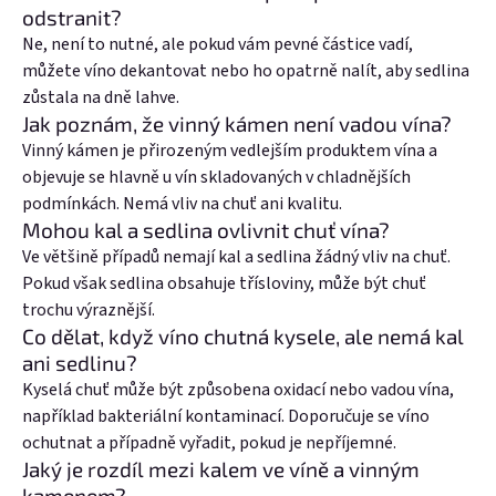
odstranit?
Ne, není to nutné, ale pokud vám pevné částice vadí,
můžete víno dekantovat nebo ho opatrně nalít, aby sedlina
zůstala na dně lahve.
Jak poznám, že vinný kámen není vadou vína?
Vinný kámen je přirozeným vedlejším produktem vína a
objevuje se hlavně u vín skladovaných v chladnějších
podmínkách. Nemá vliv na chuť ani kvalitu.
Mohou kal a sedlina ovlivnit chuť vína?
Ve většině případů nemají kal a sedlina žádný vliv na chuť.
Pokud však sedlina obsahuje třísloviny, může být chuť
trochu výraznější.
Co dělat, když víno chutná kysele, ale nemá kal
ani sedlinu?
Kyselá chuť může být způsobena oxidací nebo vadou vína,
například bakteriální kontaminací. Doporučuje se víno
ochutnat a případně vyřadit, pokud je nepříjemné.
Jaký je rozdíl mezi kalem ve víně a vinným
kamenem?