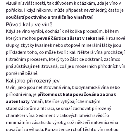
vizuální zvláštností, tak důvodem k otázkám, zda je víno v
pořádku. I když někomu může připadat nevzhledný, často je
součástí poctivého a tradičního vinařství
.
Původ kalu ve víně
Když se víno vyrábí, dochází k několika procesům, během
kterých mohou
pevné částice zůstat v tekutině
. Hroznové
slupky, zbytky kvasinek nebo stopové minerální látky jsou
příkladem toho, co může tvořit kal. Některá vína procházejí
filtračním procesem, který tyto částice odstraní, zatímco
jiná zůstávají nefiltrovaná, což je u moderních přírodních vín
poměrně běžné.
Kal jako přirozený jev
U vín, jako jsou nefiltrovaná vína, biodynamická vína nebo
přírodní vína, je
přítomnost kalu považována za znak
autenticity
. Vinaři, kteří se vyhýbají chemickým
stabilizátorům a filtraci, se snaží zachovat přirozený
charakter vína. Sediment v takových lahvích svědčí o
minimálním zásahu do výroby, což někteří milovníci vína
považují za výhodu. Konzistence i chuť těchto vín mohou