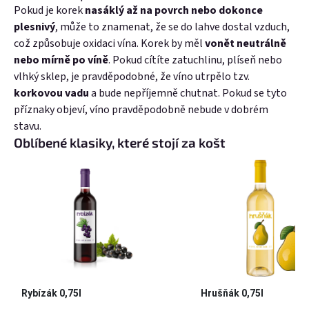
Pokud je korek
nasáklý až na povrch nebo dokonce
plesnivý
, může to znamenat, že se do lahve dostal vzduch,
což způsobuje oxidaci vína. Korek by měl
vonět neutrálně
nebo mírně po víně
. Pokud cítíte zatuchlinu, plíseň nebo
vlhký sklep, je pravděpodobné, že víno utrpělo tzv.
korkovou vadu
a bude nepříjemně chutnat. Pokud se tyto
příznaky objeví, víno pravděpodobně nebude v dobrém
stavu.
Oblíbené klasiky, které stojí za košt