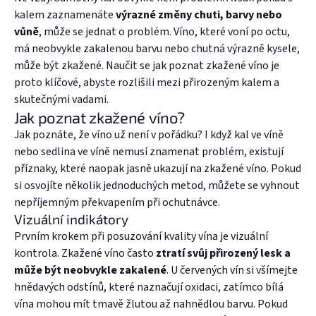
kalem zaznamenáte
výrazné změny chuti, barvy nebo
vůně
, může se jednat o problém. Víno, které voní po octu,
má neobvykle zakalenou barvu nebo chutná výrazně kysele,
může být zkažené. Naučit se jak poznat zkažené víno je
proto klíčové, abyste rozlišili mezi přirozeným kalem a
skutečnými vadami.
Jak poznat zkažené víno?
Jak poznáte, že víno už není v pořádku? I když kal ve víně
nebo sedlina ve víně nemusí znamenat problém, existují
příznaky, které naopak jasně ukazují na zkažené víno. Pokud
si osvojíte několik jednoduchých metod, můžete se vyhnout
nepříjemným překvapením při ochutnávce.
Vizuální indikátory
Přihlásit se
Prvním krokem při posuzování kvality vína je vizuální
kontrola. Zkažené víno často
ztratí svůj přirozený lesk a
Nová registrace
Zapomenuté heslo
může být neobvykle zakalené
. U červených vín si všímejte
hnědavých odstínů, které naznačují oxidaci, zatímco bílá
nebo
vína mohou mít tmavě žlutou až nahnědlou barvu. Pokud
Přihlásit se přes Facebook