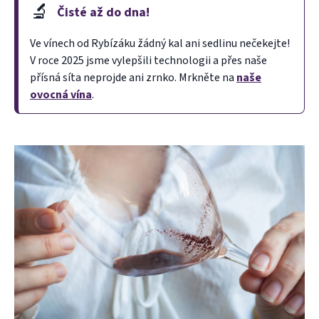
🔬
Čisté až do dna!
Ve vínech od Rybízáku žádný kal ani sedlinu nečekejte!
V roce 2025 jsme vylepšili technologii a přes naše
přísná síta neprojde ani zrnko. Mrkněte na
naše
ovocná vína
.