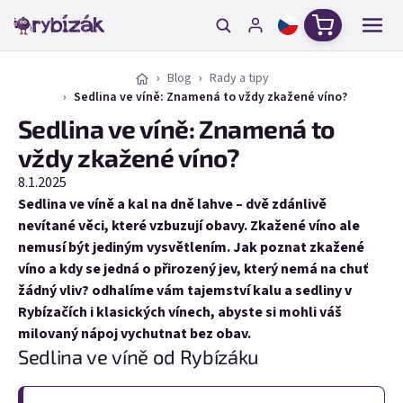
Přejít na obsah
Nákupní ko
Blog
Rady a tipy
Sedlina ve víně: Znamená to vždy zkažené víno?
Sedlina ve víně: Znamená to
vždy zkažené víno?
8.1.2025
Sedlina ve víně a kal na dně lahve – dvě zdánlivě
nevítané věci, které vzbuzují obavy. Zkažené víno ale
nemusí být jediným vysvětlením. Jak poznat zkažené
víno a kdy se jedná o přirozený jev, který nemá na chuť
žádný vliv? odhalíme vám tajemství kalu a sedliny v
Rybízačích i klasických vínech, abyste si mohli váš
milovaný nápoj vychutnat bez obav.
Sedlina ve víně od Rybízáku