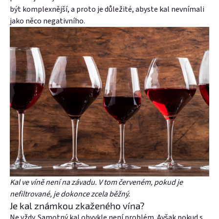
být komplexnější, a proto je důležité, abyste kal nevnímali
jako něco negativního.
Kal ve víně není na závadu. V tom červeném, pokud je
nefiltrované, je dokonce zcela běžný.
Je kal známkou zkaženého vína?
Ne vždy. Samotný kal obvykle není problém. Avšak pokud s