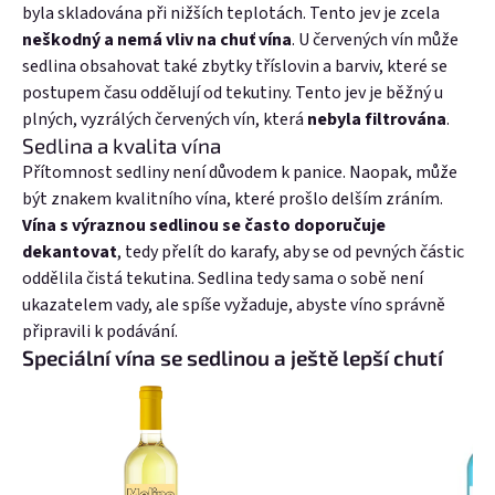
byla skladována při nižších teplotách. Tento jev je zcela
neškodný a nemá vliv na chuť vína
. U červených vín může
sedlina obsahovat také zbytky tříslovin a barviv, které se
postupem času oddělují od tekutiny. Tento jev je běžný u
plných, vyzrálých červených vín, která
nebyla filtrována
.
Sedlina a kvalita vína
Přítomnost sedliny není důvodem k panice. Naopak, může
být znakem kvalitního vína, které prošlo delším zráním.
Vína s výraznou sedlinou se často doporučuje
dekantovat
, tedy přelít do karafy, aby se od pevných částic
oddělila čistá tekutina. Sedlina tedy sama o sobě není
ukazatelem vady, ale spíše vyžaduje, abyste víno správně
připravili k podávání.
Speciální vína se sedlinou a ještě lepší chutí