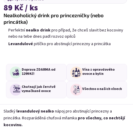
Dobírka
na drinky nebo balíčky s drinky
není možná
.
89 Kč / ks
Nealkoholický drink pro princezničky (nebo
Klasické drinky odesíláme hned. Rozlučkové drinky do 5
princátka)
pracovních dnů.
Perfektní
nealko drink
pro případ, že chceš slavit bez kocoviny
nebo na tebe dnes padl rozvoz opilců
Levandulové
pitíčko pro abstinující princezny a princátka
Doprava ZDARMA od
Vína z opravdového
1299 Kč!
ovoce a bylin
Alko drinky
Nealko
Rozlučka se
drinky
svobodou
Chutnají jak čerstvě
Všechno o
našich vínech
vymačkané ovoce
Nejprodávanější
Sladký
levandulový nealko
nápoj pro abstinující princezny a
princátka. Rozparáděná chuťová mňamka
pro všechny, co nechtějí
kocovinu.