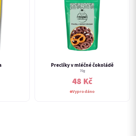
a
Preclíky v mléčné čokoládě
70g
48 Kč
Vyprodáno