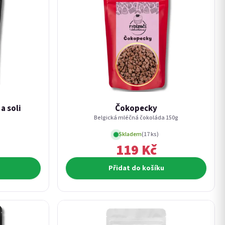
a soli
Čokopecky
Belgická mléčná čokoláda 150g
Skladem
(17 ks)
119 Kč
Přidat do košíku