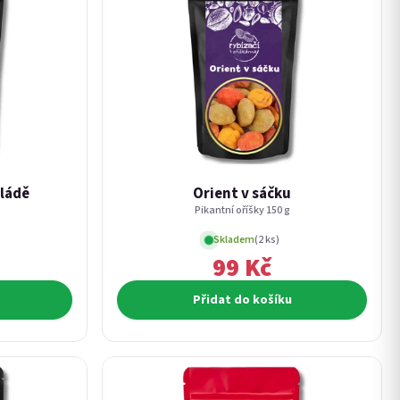
oládě
Orient v sáčku
Pikantní oříšky 150 g
Skladem
(2 ks)
99 Kč
Přidat do košíku