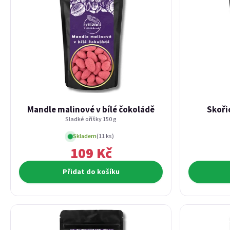
Mandle malinové v bílé čokoládě
Skoři
Sladké oříšky 150 g
Skladem
(11 ks)
109 Kč
Přidat do košíku