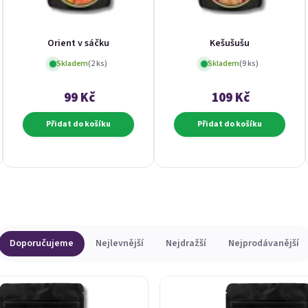
Orient v sáčku
Kešušušu
Skladem
(2 ks)
Skladem
(9 ks)
99 Kč
109 Kč
Přidat do košíku
Přidat do košíku
Doporučujeme
Nejlevnější
Nejdražší
Nejprodávanější