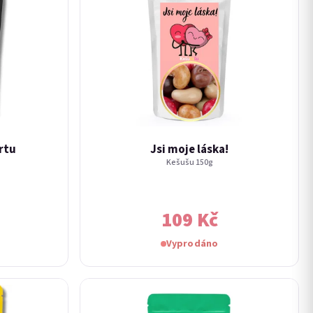
rtu
Jsi moje láska!
Kešušu 150g
109 Kč
Vyprodáno