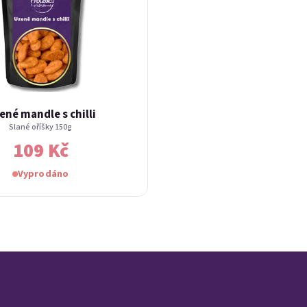
ené mandle s chilli
Slané oříšky 150g
109 Kč
Vyprodáno