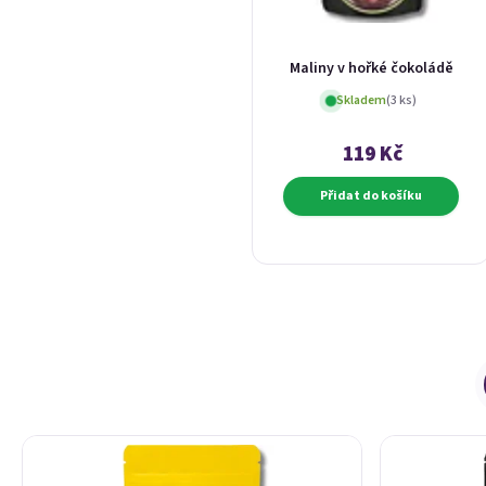
Maliny v hořké čokoládě
Skladem
(3 ks)
119 Kč
Přidat do košíku
Výpis produktů
Řazení produktů