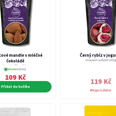
cové mandle v mléčné
Černý rybíz v jogu
čokoládě
mrazem sušené 150 g
Sladké oříšky 150 g
Skladem
(3 ks)
109 Kč
119 Kč
Přidat do košíku
Vyprodáno