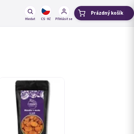
Prázdný košík
Nákupní koší
Hledat
CS · Kč
Přihlásit se