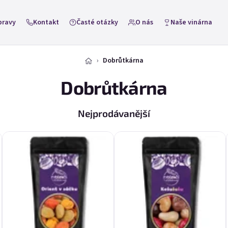
pravy
Kontakt
Časté otázky
O nás
Naše vinárna
Dobrůtkárna
Dobrůtkárna
Nejprodávanější