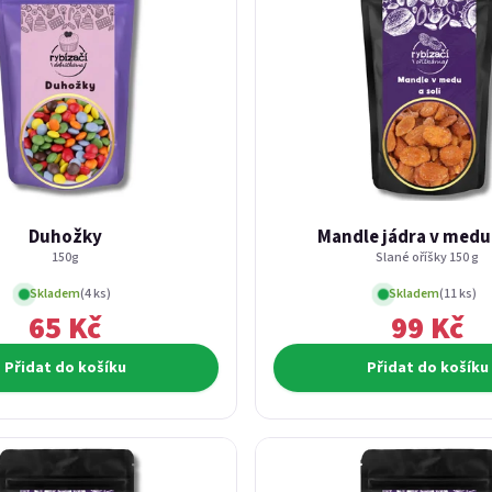
Duhožky
Mandle jádra v medu 
150g
Slané oříšky 150 g
Skladem
(4 ks)
Skladem
(11 ks)
65 Kč
99 Kč
Přidat do košíku
Přidat do košíku