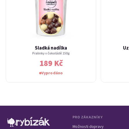
Sladká nadílka
Uz
Pralinky v čokoládě 150g
189 Kč
Vyprodáno
Zápatí
PRO ZÁKAZNÍKY
Možnosti dopravy