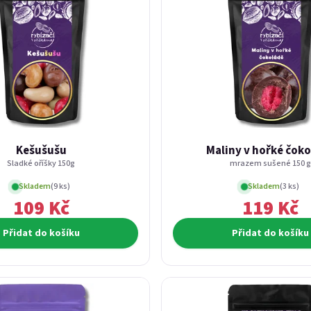
Kešušušu
Maliny v hořké čok
Sladké oříšky 150g
mrazem sušené 150 g
Skladem
(9 ks)
Skladem
(3 ks)
109 Kč
119 Kč
Přidat do košíku
Přidat do košíku