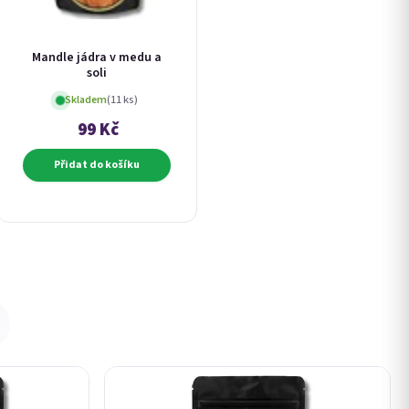
Mandle jádra v medu a
soli
Skladem
(11 ks)
99 Kč
Přidat do košíku