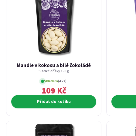
Mandle v kokosu a bílé čokoládě
Sladké oříšky 150 g
Skladem
(4 ks)
109 Kč
Přidat do košíku