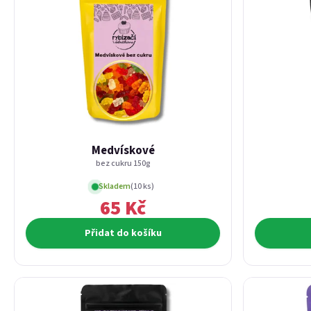
Medvískové
bez cukru 150g
Skladem
(10 ks)
65 Kč
Přidat do košíku