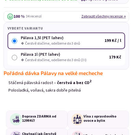
rychle ho vypijete. Ale vážně – v lednici vydrží bez problému
měsíc, i když už ho načnete. Stačí ho držet v chladu a
100 %
· 34 recenzí
Zobrazit všechny recenze →
uzavřené.
VYBERTE VARIANTU
INFO K DORUČENÍ
: Stáčíme na základě vaší objednávky.
Pálava 1,5l (PET lahev)
Odesíláme od pondělí do čtvrtka, ať stáčené víno netrčí
199 Kč / l
🍀 Čerstvě stočíme, odešleme do 3 dnů
přes víkend na depu.
Pálava 1l (PET lahev)
Tak které
stáčené víno
vám osladí den?
179 Kč
🍀 Čerstvě stočíme, odešleme do 3 dnů (3 l)
Nejprodávanější
Pořádná dávka Pálavy na velké mecheche
2
Stáčená pálavská radost –
čerstvá a bez CO
Polosladká, voňavá, sakra dobře pitelná
Doprava ZDARMA od
Vína z opravdového
1299 Kč!
ovoce a bylin
Chutnají jak čerstvě