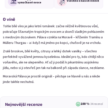
Všechno o
našich vínech
vymačkané ovoce
Borůvčák 1,5l (PET
Višňák 1l (PET lahev)
Mo
lahev)
🍀 Čerstvě stočíme,
O víně
🍀 Čerstvě namícháme,
odešleme do 3 dnů
Tohle bílé víno je jako letní románek: začne něžně květinovou vůní,
odešleme do 3 dnů
(>20 l)
(>20 l)
pokračuje šťavnatým tropickým ovocem a skončí sladkým pohlazením
Původně:
269 Kč
s medovým dozvukem. Pálava vznikla na Moravě – křížením Tramínu a
279 Kč
219 Kč
(–18 %)
Mülleru Thurgau – a i když má jméno po kopci, chuťově je na vrcholu.
Přidat do košíku
Přidat do košíku
Zralé broskve, bílé květy, citrusy a lehký dotek vanilky – všechno
perfektně vyvážené jemnou kyselinkou. Ideální pro ty, kdo chtějí něco
voňavého, ale ne ulepeného. Ať už ji podáš k pikantnímu asijskému
jídlu, nebo si ji otevřeš jen tak na balkoně při západu slunce, nezklame.
Moravská Pálava je prostě originál – pěstuje se hlavně u nás a nikde
jinde takhle nechutná.
Výpis produktů
Řazení produktů
Doporučujeme
Nejlevnější
Nejdražší
Nejprodávanější
100 %
Nejnovější recenze
· 34 recenzí