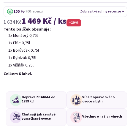
100 %
· 700 recenzí
Zobrazit všechny recenze →
1 469 Kč / ks
1 634 Kč
Balíček 6 vín
–10 %
Tento balíček obsahuje:
999 Kč
2x Monšerý 0,75l
1x Elfie 0,75l
Lahve 0,75l
1x Borůvčák 0,75l
1x Rybízák 0,75l
1x Višňák 0,75l
Celkem 6 lahví.
Doprava ZDARMA od
Vína z opravdového
1299 Kč!
ovoce a bylin
Balíček 6 mini vín
Chutnají jak čerstvě
Všechno o
našich vínech
vymačkané ovoce
499 Kč