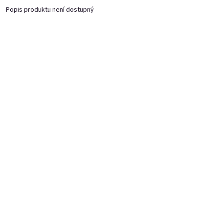
Lahve 0,25l
Popis produktu není dostupný
Nejprodávanější
Moje mňamky 🥰
Ovocná čokoláda
Skladem
(>20 ks)
Skladem
(>20 ks)
Původně:
Původně:
1 634 Kč
694 Kč