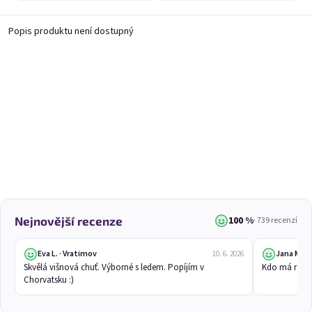
Lahve 0,25l
Popis produktu není dostupný
Nejprodávanější
100 %
Nejnovější recenze
· 739 recenzí
Eva L. · Vratimov
Jana M. · 
10. 6. 2026
Moje mňamky 🥰
Ovocná čokoláda
Skvělá višnová chuť. Výborné s ledem. Popíjím v 
Kdo má rád m
Skladem
(>20 ks)
Skladem
(>20 ks)
Chorvatsku :)
Původně:
Původně:
1 634 Kč
694 Kč