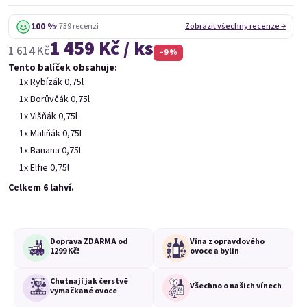
100 %
· 739 recenzí
Zobrazit všechny recenze →
1 459 Kč / ks
1 614 Kč
Balíček 6 vín
–9 %
Tento balíček obsahuje:
999 Kč
1x Rybízák 0,75l
1x Borůvčák 0,75l
Lahve 0,75l
1x Višňák 0,75l
1x Maliňák 0,75l
1x Banana 0,75l
1x Elfie 0,75l
Celkem 6 lahví.
Doprava ZDARMA od
Vína z opravdového
1299 Kč!
ovoce a bylin
Balíček 6 mini vín
Chutnají jak čerstvě
499 Kč
Všechno o
našich vínech
vymačkané ovoce