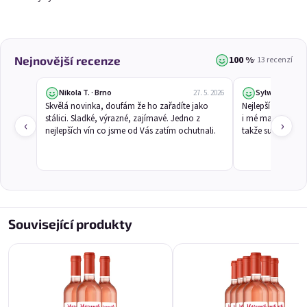
100 %
Nejnovější recenze
· 13 recenzí
Nikola T. · Brno
Sylwia C.
27. 5. 2026
Skvělá novinka, doufám že ho zařadíte jako 
Nejlepší víno, kt
stálici. Sladké, výrazné, zajímavé. Jedno z 
i mé mamince chu
‹
›
nejlepších vín co jsme od Vás zatím ochutnali.
takže super 🤗
Monšerý 0,75l
Angrešťák 0,75l
🍫Čokoládové víno 12% alk.
z čerstvého angreštu 11,5% alk.
Skladem
(>20 ks)
Skladem
(>20 ks)
299 Kč
279 Kč
Související produkty
Přidat do košíku
Přidat do košíku
NOVINKA