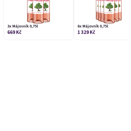
TIP
LIMITKA
3x Májovník 0,75l
6x Májovník 0,75l
669 Kč
1 329 Kč
Čokoláska 0,75l
Banana 0,75l
Speciál z malin a bílé čokolády 11,5% alk.
🍌 Banánový speciál 12% alk.
Skladem
(>20 ks)
Skladem
(>20 ks)
279 Kč
279 Kč
Přidat do košíku
Přidat do košíku
E-mail
ŠUMIVÉ
NOVINKA
LIMITKA
Heslo