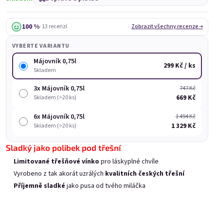
100 %
· 13 recenzí
Zobrazit všechny recenze →
VYBERTE VARIANTU
Májovník 0,75l
299 Kč / ks
Skladem
3x Májovník 0,75l
747 Kč
669 Kč
Skladem (>20 ks)
6x Májovník 0,75l
1 494 Kč
Monšerý 0,75l
Elfie 0,75l
1 329 Kč
Skladem (>20 ks)
Skladem
(>20 ks)
Skladem
(>20 ks)
Sladký jako polibek pod třešní
299 Kč
289 Kč
Limitované třešňové vínko
pro láskyplné chvíle
Přidat do košíku
Přidat do košíku
Vyrobeno z tak akorát uzrálých
kvalitních českých třešní
Příjemně sladké
jako pusa od tvého miláčka