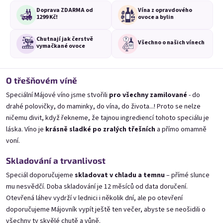
Doprava ZDARMA od
Vína z opravdového
1299 Kč!
ovoce a bylin
Výpis produktů
Řazení produktů
Doporučujeme
Nejlevnější
Nejdražší
Chutnají jak čerstvě
Všechno o
našich vínech
vymačkané ovoce
Nejprodávanější
O třešňovém víně
NOVINKA
Speciální Májové víno jsme stvořili
pro všechny zamilované
- do
drahé polovičky, do maminky, do vína, do života...! Proto se nelze
ničemu divit, když řekneme, že tajnou ingrediencí tohoto speciálu je
láska. Víno je
krásně sladké po zralých třešních
a přímo omamně
voní.
Skladování a trvanlivost
Koko 0,75l
Elfie 0,75l
🥥 Kokosový speciál 11% alk.
Borůvkový speciál s modrou spirulinou 11
Speciál doporučujeme
skladovat v chladu a temnu
– přímé slunce
mu nesvědčí. Doba skladování je 12 měsíců od data doručení.
Skladem
(>20 ks)
Skladem
(>20 ks)
Otevřená láhev vydrží v lednici i několik dní, ale po otevření
279 Kč
289 Kč
doporučujeme Májovník vypít ještě ten večer, abyste se neošidili o
všechny ty skvělé chutě a vůně.
Přidat do košíku
Přidat do košíku