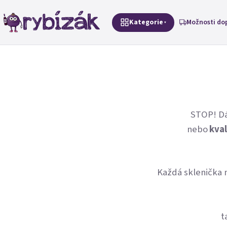
Přejít na obsah
Kategorie
Možnosti do
STOP! Dá
nebo
kval
Každá sklenička 
t