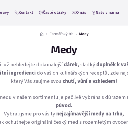
pravy
Kontakt
Časté otázky
O nás
Naše vinárna
Farmářský trh
Medy
Medy
l už nehledejte dokonalejší
dárek,
sladký
doplněk k vaš
itní ingredienci
do vašich kulinářských receptů, zde na
který Vás zaujme svou
chutí, vůní a vzhledem!
medu v našem sortimentu je pečlivě vybrána s důrazem
původ.
Vybrali jsme pro vás ty
nejzajímavější medy na trhu,
ak ochutnejte originální český med s rozemletým ovoce