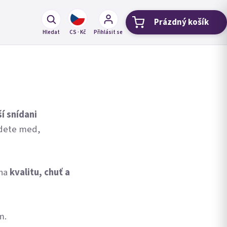
Prázdný košík
Nákupní koší
Hledat
CS · Kč
Přihlásit se
í snídani
jdete med,
 na
kvalitu, chuť a
m.