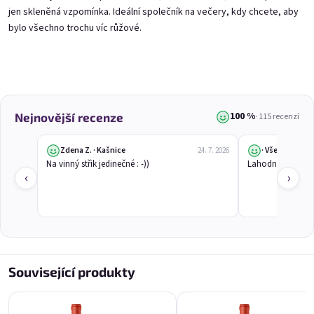
jen skleněná vzpomínka. Ideální společník na večery, kdy chcete, aby
bylo všechno trochu víc růžové.
Výpis produktů
Řazení produktů
Doporučujeme
Nejlevnější
Nejdražší
100 %
Nejnovější recenze
· 115 recenzí
Nejprodávanější
Zdena Z. · Kašnice
· Všeruby
24. 7. 2026
Na vinný střik jedinečné : -))
Lahodné. Doporu
‹
›
AKCE
AKCE
Související produkty
Provence 0,75l
Rybízák 0,75l
levandulový speciál 11,5% alk.
z černého rybízu 11,5% alk.