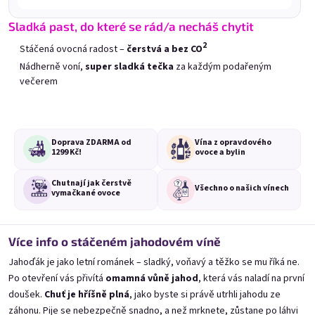
Nejprodávanější
Sladká past, do které se rád/a necháš chytit
2
Stáčená ovocná radost –
čerstvá a bez CO
Nádherně voní,
super sladká tečka
za každým podařeným
večerem
Doprava ZDARMA od
Vína z opravdového
1299 Kč!
ovoce a bylin
Chutnají jak čerstvě
Všechno o
našich vínech
vymačkané ovoce
Rybízák 0,75l
Angrešťák 0,75l
Skladem
(>20 ks)
Skladem
(>20 ks)
Více info o stáčeném jahodovém víně
Původně:
Původně:
249 Kč
279 Kč
Jahoďák je jako letní románek – sladký, voňavý a těžko se mu říká ne.
87 Kč
145 Kč
(–65 %)
(–48 %)
Po otevření vás přivítá
omamná vůně jahod
, která vás naladí na první
doušek.
Chuť je hříšně plná
, jako byste si právě utrhli jahodu ze
Přidat do košíku
Přidat do košíku
záhonu. Pije se nebezpečně snadno, a než mrknete, zůstane po láhvi