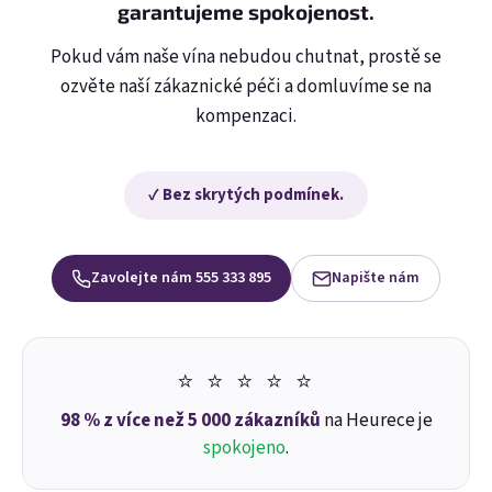
garantujeme spokojenost.
Pokud vám naše vína nebudou chutnat, prostě se
ozvěte naší zákaznické péči a domluvíme se na
kompenzaci.
✓ Bez skrytých podmínek.
Zavolejte nám 555 333 895
Napište nám
E-mail
⭐ ⭐ ⭐ ⭐ ⭐
Heslo
98 % z více než 5 000 zákazníků
na Heurece je
spokojeno
.
Přihlásit se