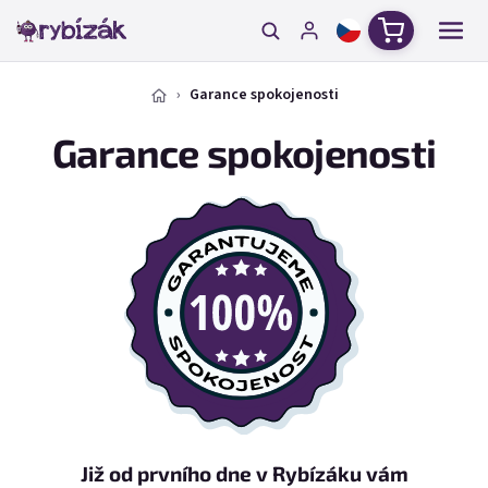
Přejít na obsah
Nákupní ko
Garance spokojenosti
Garance spokojenosti
Již od prvního dne v Rybízáku vám