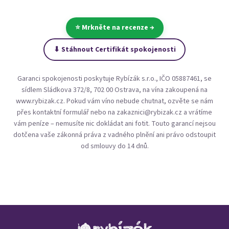
Nová registrace
Zapomenuté heslo
⭐ Mrkněte na recenze →
nebo
⬇ Stáhnout Certifikát spokojenosti
Přihlásit se přes Facebook
Garanci spokojenosti poskytuje Rybízák s.r.o., IČO 05887461, se
sídlem Sládkova 372/8, 702 00 Ostrava, na vína zakoupená na
Přihlásit se přes Google
www.rybizak.cz. Pokud vám víno nebude chutnat, ozvěte se nám
přes
kontaktní formulář
nebo na
zakaznici@rybizak.cz
a vrátíme
Přihlásit se přes Seznam
vám peníze – nemusíte nic dokládat ani fotit. Touto garancí nejsou
dotčena vaše zákonná práva z vadného plnění ani právo odstoupit
od smlouvy do 14 dnů.
Zápatí