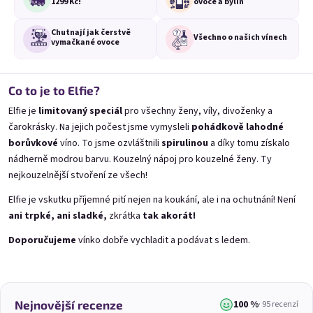
1299 Kč!
ovoce a bylin
Chutnají jak čerstvě
Všechno o
našich vínech
vymačkané ovoce
Co to je to Elfie?
Elfie je
limitovaný speciál
pro všechny ženy, víly, divoženky a
čarokrásky. Na jejich počest jsme vymysleli
pohádkově lahodné
Mini Bezi 0,25l
Mini Čokobanánek 0,25l
borůvkové
víno. To jsme ozvláštnili
spirulinou
a díky tomu získalo
Víno z květů černého bezu | 11,5% alk.
Banánový speciál s čokoládou | 11% alk.
nádherně modrou barvu. Kouzelný nápoj pro kouzelné ženy. Ty
Skladem
(>20 ks)
Skladem
(>20 ks)
nejkouzelnější stvoření ze všech!
119 Kč
99 Kč
Elfie je vskutku příjemné pití nejen na koukání, ale i na ochutnání! Není
Přidat do košíku
Přidat do košíku
ani trpké, ani sladké,
zkrátka
tak akorát!
Doporučujeme
vínko dobře vychladit a podávat s ledem.
100 %
Nejnovější recenze
· 95 recenzí