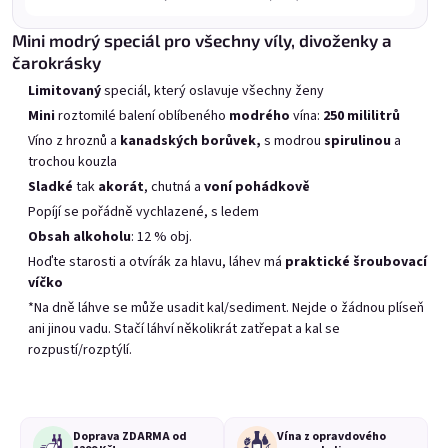
Výpis produktů
Řazení produktů
Doporučujeme
Nejlevnější
Nejdražší
Mini modrý speciál pro všechny víly, divoženky a
čarokrásky
Nejprodávanější
Limitovaný
speciál, který oslavuje všechny ženy
Mini
roztomilé balení oblíbeného
modrého
vína:
250 mililitrů
Víno z hroznů a
kanadských borůvek,
s modrou
spirulinou
a
trochou kouzla
Sladké
tak
akorát
, chutná a
voní
pohádkově
Popíjí se pořádně vychlazené, s ledem
Obsah alkoholu
: 12 % obj.
Hoďte starosti a otvírák za hlavu, láhev má
praktické šroubovací
víčko
Mini Elfie 0,25l
Mini Provence 0,25l
Borůvkový speciál s modrou spirulinou 11% alk.
levandulový speciál 11,5% alk.
*Na dně láhve se může usadit kal/sediment. Nejde o žádnou plíseň
ani jinou vadu. Stačí láhví několikrát zatřepat a kal se
Skladem
(>20 ks)
Skladem
(>20 ks)
rozpustí/rozptýlí.
99 Kč
119 Kč
Přidat do košíku
Přidat do košíku
Doprava ZDARMA od
Vína z opravdového