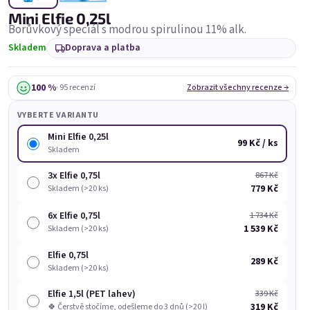
Mini Elfie 0,25l
Borůvkový speciál s modrou spirulinou 11% alk.
Skladem
Doprava a platba
100 %
· 95 recenzí
Zobrazit všechny recenze →
VYBERTE VARIANTU
Mini Čokobanánek 0,25l
Mini Elfie 0,25l
Mi
Mini Elfie 0,25l
99 Kč / ks
Skladem
Skladem
(>20 ks)
Skladem
(>20 ks)
3x Elfie 0,75l
867 Kč
99 Kč
99 Kč
779 Kč
Skladem (>20 ks)
Přidat do košíku
Přidat do košíku
6x Elfie 0,75l
1 734 Kč
1 539 Kč
Skladem (>20 ks)
Elfie 0,75l
289 Kč
Skladem (>20 ks)
Elfie 1,5l (PET lahev)
339 Kč
319 Kč
🍀 Čerstvě stočíme, odešleme do 3 dnů (>20 l)