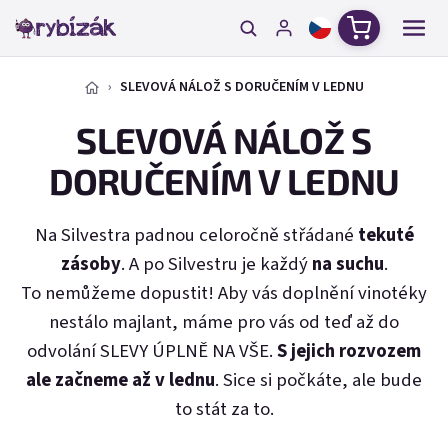
Přejít na obsah
Nákupní ko
SLEVOVÁ NÁLOŽ S DORUČENÍM V LEDNU
SLEVOVÁ NÁLOŽ S
DORUČENÍM V LEDNU
Na Silvestra padnou celoročně střádané
tekuté
zásoby
. A po Silvestru je každý
na suchu
.
To nemůžeme dopustit! Aby vás doplnění vinotéky
nestálo majlant, máme pro vás od teď až do
odvolání SLEVY ÚPLNĚ NA VŠE.
S jejich rozvozem
ale začneme až v lednu
. Sice si počkáte, ale bude
to stát za to.
E-mail