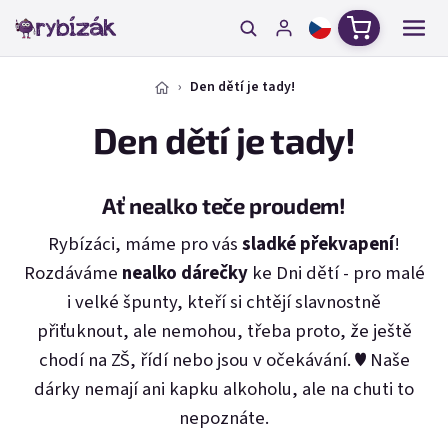
Přejít na obsah
Nákupní ko
Den dětí je tady!
Den dětí je tady!
Ať nealko teče proudem!
Rybízáci, máme pro vás
sladké překvapení
!
Rozdáváme
nealko dárečky
ke Dni dětí - pro malé
i velké špunty, kteří si chtějí slavnostně
přiťuknout, ale nemohou, třeba proto, že ještě
chodí na ZŠ, řídí nebo jsou v očekávání. ♥ Naše
dárky nemají ani kapku alkoholu, ale na chuti to
nepoznáte.