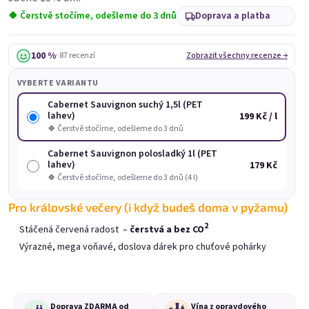
🍀 Čerstvě stočíme, odešleme do 3 dnů
Doprava a platba
rychle ho vypijete. Ale vážně – v lednici vydrží bez problému
měsíc, i když už ho načnete. Stačí ho držet v chladu a
uzavřené.
100 %
· 87 recenzí
Zobrazit všechny recenze →
INFO K DORUČENÍ
: Stáčíme na základě vaší objednávky.
VYBERTE VARIANTU
Odesíláme od pondělí do čtvrtka, ať stáčené víno netrčí
Cabernet Sauvignon suchý 1,5l (PET
přes víkend na depu.
lahev)
199 Kč / l
Tak které
stáčené víno
vám osladí den?
🍀 Čerstvě stočíme, odešleme do 3 dnů
Cabernet Sauvignon polosladký 1l (PET
Nejprodávanější
lahev)
179 Kč
🍀 Čerstvě stočíme, odešleme do 3 dnů (4 l)
Pro královské večery (i když budeš doma v pyžamu)
2
Stáčená červená radost –
čerstvá a bez CO
Výrazné, mega voňavé, doslova dárek pro chuťové pohárky
Doprava ZDARMA od
Vína z opravdového