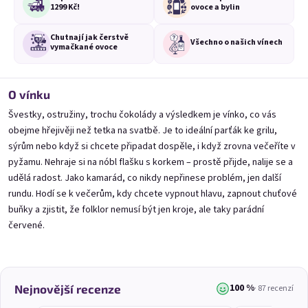
1299 Kč!
ovoce a bylin
Borůvčák 1,5l (PET
Višňák 1,5l (PET lahev)
Ryb
lahev)
Chutnají jak čerstvě
Všechno o
našich vínech
vymačkané ovoce
🍀 Čerstvě stočíme,
🍀 Čerstvě namícháme,
odešleme do 3 dnů
odešleme do 3 dnů
(>20 l)
(>20 l)
O vínku
279 Kč
269 Kč
Švestky, ostružiny, trochu čokolády a výsledkem je vínko, co vás
obejme hřejivěji než tetka na svatbě. Je to ideální parťák ke grilu,
Přidat do košíku
Přidat do košíku
sýrům nebo když si chcete připadat dospěle, i když zrovna večeříte v
pyžamu. Nehraje si na nóbl flašku s korkem – prostě přijde, nalije se a
udělá radost. Jako kamarád, co nikdy nepřinese problém, jen další
rundu. Hodí se k večerům, kdy chcete vypnout hlavu, zapnout chuťové
buňky a zjistit, že folklor nemusí být jen kroje, ale taky parádní
červené.
Výpis produktů
Řazení produktů
Doporučujeme
Nejlevnější
Nejdražší
Nejprodávanější
100 %
Nejnovější recenze
· 87 recenzí