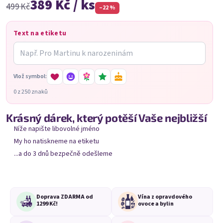
389 Kč / ks
Na přání tiskneme
i emoji
.
499 Kč
–22 %
Tip: Objednej stejné víno pro celý tým/rodinu a jen
měň jména –
balík přijde najednou
a udělá velkou
Text na etiketu
radost.
Vlož symbol:
Nejprodávanější
0 z 250 znaků
Krásný dárek, který potěší Vaše nejbližší
Níže napište libovolné jméno
My ho natiskneme na etiketu
...a do 3 dnů bezpečně odešleme
Doprava ZDARMA od
Vína z opravdového
1299 Kč!
ovoce a bylin
Maliňák se jménem
Borůvčák se jménem