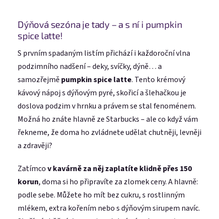
Dýňová sezóna je tady – a s ní i pumpkin
spice latte!
S prvním spadaným listím přichází i každoroční vlna
podzimního nadšení – deky, svíčky, dýně… a
samozřejmě
pumpkin spice latte
. Tento krémový
kávový nápoj s dýňovým pyré, skořicí a šlehačkou je
doslova podzim v hrnku a právem se stal fenoménem.
Možná ho znáte hlavně ze Starbucks – ale co když vám
řekneme, že doma ho zvládnete udělat chutněji, levněji
a zdravěji?
Zatímco
v kavárně za něj zaplatíte klidně přes 150
korun
, doma si ho připravíte za zlomek ceny. A hlavně:
podle sebe. Můžete ho mít bez cukru, s rostlinným
mlékem, extra kořením nebo s dýňovým sirupem navíc.