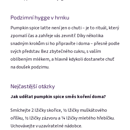
Podzimní hygge v hrnku
Pumpkin spice latte není jen o chuti – je to rituál, který
zpomalí čas a zahřeje vás zevnitř. Díky několika
snadným krokům si ho připravíte i doma – přesně podle
svých představ. Bez zbytečného cukru, s vaším
oblíbeným mlékem, a hlavně kdykoli dostanete chuť
na doušek podzimu.
Nejčastější otázky
Jak udělat pumpkin spice směs koření doma?
Smíchejte 2 lžičky skořice, ½ lžičky muškátového
oříšku, ½ lžičky zázvoru a ¼ lžičky mletého hřebíčku.
Uchovávejte v uzavíratelné nádobce.