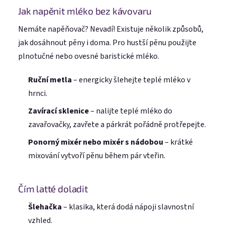
Jak napěnit mléko bez kávovaru
Nemáte napěňovač? Nevadí! Existuje několik způsobů,
jak dosáhnout pěny i doma. Pro hustší pěnu použijte
plnotučné nebo ovesné baristické mléko.
Ruční metla
– energicky šlehejte teplé mléko v
hrnci.
Zavírací sklenice
– nalijte teplé mléko do
zavařovačky, zavřete a párkrát pořádně protřepejte.
Ponorný mixér nebo mixér s nádobou
– krátké
mixování vytvoří pěnu během pár vteřin.
Čím latté doladit
Šlehačka
– klasika, která dodá nápoji slavnostní
vzhled.