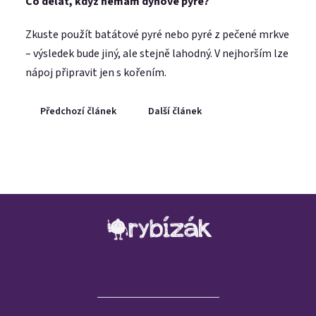
Co dělat, když nemám dýňové pyré?
Zkuste použít batátové pyré nebo pyré z pečené mrkve
– výsledek bude jiný, ale stejně lahodný. V nejhorším lze
nápoj připravit jen s kořením.
Předchozí článek
Další článek
Zápatí