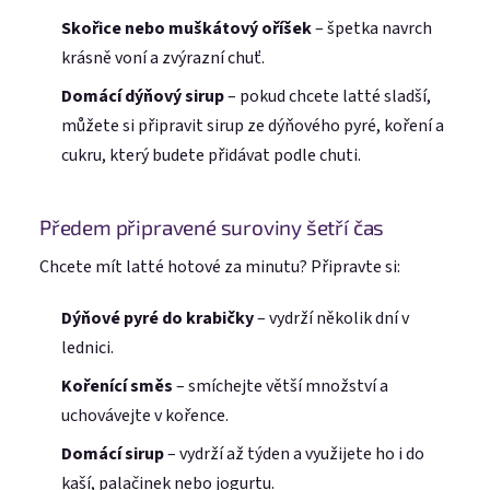
Skořice nebo muškátový oříšek
– špetka navrch
krásně voní a zvýrazní chuť.
Domácí dýňový sirup
– pokud chcete latté sladší,
můžete si připravit sirup ze dýňového pyré, koření a
cukru, který budete přidávat podle chuti.
Předem připravené suroviny šetří čas
Chcete mít latté hotové za minutu? Připravte si:
Dýňové pyré do krabičky
– vydrží několik dní v
lednici.
Kořenící směs
– smíchejte větší množství a
uchovávejte v kořence.
Domácí sirup
– vydrží až týden a využijete ho i do
kaší, palačinek nebo jogurtu.