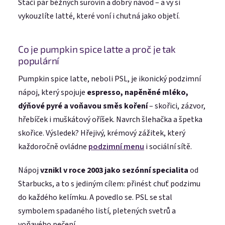
Stačí pár běžných surovin a dobrý návod – a vy si
vykouzlíte latté, které voní i chutná jako objetí.
Co je pumpkin spice latte a proč je tak
populární
Pumpkin spice latte, neboli PSL, je ikonický podzimní
nápoj, který spojuje
espresso, napěněné mléko,
dýňové pyré a voňavou směs koření
– skořici, zázvor,
hřebíček i muškátový oříšek. Navrch šlehačka a špetka
skořice. Výsledek? Hřejivý, krémový zážitek, který
každoročně ovládne
podzimní menu
i sociální sítě.
Nápoj
vznikl v roce 2003 jako sezónní specialita
od
Starbucks, a to s jediným cílem: přinést chuť podzimu
do každého kelímku. A povedlo se. PSL se stal
symbolem spadaného listí, pletených svetrů a
voňavého pečení.