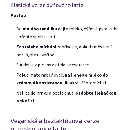
Klasická verze dýňového latte
Postup
:
Do
malého rendlíku
dejte mléko, dýňové pyré, cukr,
koření a špetku soli.
Za
stálého míchání
zahřívejte, dokud směs není
horká, ale nevaří se.
Sundejte z plotny a přidejte espresso.
Pokud máte napěňovač,
našlehejte mléko do
krémové konzistence
. Jinak stačí promíchat.
E-mail
Nalijte do hrnku a podle chuti
ozdobte šlehačkou
a skořicí
.
Heslo
Veganská a bezlaktózová verze
pumpkin spice latte