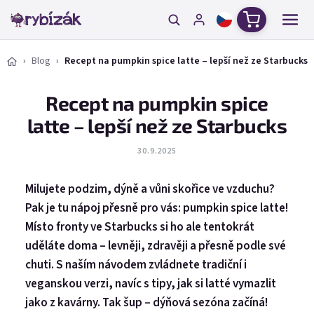
Přejít na obsah
Nákupní ko
Blog
Recept na pumpkin spice latte – lepší než ze Starbucks
Recept na pumpkin spice
latte – lepší než ze Starbucks
30.9.2025
Milujete podzim, dýně a vůni skořice ve vzduchu?
Pak je tu nápoj přesně pro vás: pumpkin spice latte!
Místo fronty ve Starbucks si ho ale tentokrát
uděláte doma – levněji, zdravěji a přesně podle své
chuti. S naším návodem zvládnete tradiční i
veganskou verzi, navíc s tipy, jak si latté vymazlit
jako z kavárny. Tak šup – dýňová sezóna začíná!