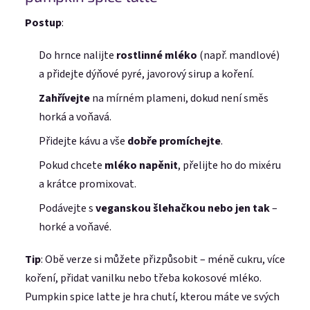
Postup
:
Přihlásit se
Do hrnce nalijte
rostlinné mléko
(např. mandlové)
Nová registrace
Zapomenuté heslo
a přidejte dýňové pyré, javorový sirup a koření.
nebo
Zahřívejte
na mírném plameni, dokud není směs
Přihlásit se přes Facebook
horká a voňavá.
Přidejte kávu a vše
dobře promíchejte
.
Přihlásit se přes Google
Pokud chcete
mléko napěnit
, přelijte ho do mixéru
a krátce promixovat.
Přihlásit se přes Seznam
Podávejte s
veganskou šlehačkou nebo jen tak
–
horké a voňavé.
Tip
: Obě verze si můžete přizpůsobit – méně cukru, více
koření, přidat vanilku nebo třeba kokosové mléko.
Pumpkin spice latte je hra chutí, kterou máte ve svých