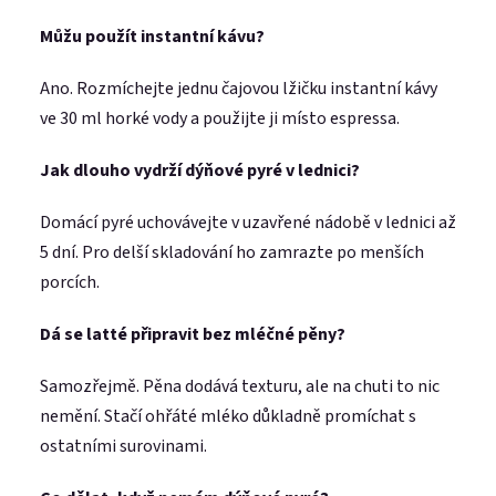
Můžu použít instantní kávu?
Ano. Rozmíchejte jednu čajovou lžičku instantní kávy
ve 30 ml horké vody a použijte ji místo espressa.
Jak dlouho vydrží dýňové pyré v lednici?
Domácí pyré uchovávejte v uzavřené nádobě v lednici až
5 dní. Pro delší skladování ho zamrazte po menších
porcích.
Dá se latté připravit bez mléčné pěny?
Samozřejmě. Pěna dodává texturu, ale na chuti to nic
nemění. Stačí ohřáté mléko důkladně promíchat s
ostatními surovinami.