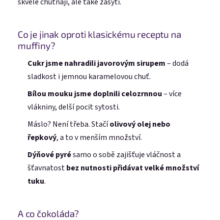
skvěle chutnají, ale také zasytí.
Co je jinak oproti klasickému receptu na
muffiny?
Cukr jsme nahradili
javorovým sirupem
– dodá
sladkost i jemnou karamelovou chuť.
Bílou mouku jsme doplnili celozrnnou
– více
vlákniny, delší pocit sytosti.
Máslo? Není třeba. Stačí
olivový olej nebo
řepkový
, a to v menším množství.
Dýňové pyré
samo o sobě zajišťuje vláčnost a
šťavnatost
bez nutnosti přidávat velké množství
tuku
.
A co čokoláda?