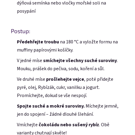
dýňová semínka nebo vločky mořské soli na
Přihlásit se přes Seznam
posypání
Postup:
Předehřejte troubu
na 180 °C a vyložte formu na
muffiny papírovými košíčky.
V jedné míse
smíchejte všechny suché suroviny
.
Mouku, prášek do pečiva, sodu, koření a sůl.
Ve druhé míse
prošlehejte vejce
, poté přidejte
pyré, olej, Rybízák, cukr, vanilku a jogurt.
Promíchejte, dokud se vše nespojí.
Spojte suché a mokré suroviny.
Míchejte jemně,
jen do spojení – žádné dlouhé šlehání.
Vmíchejte
čokoládu nebo sušený rybíz
. Obě
varianty chutnají skvěle!