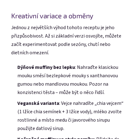
Kreativní variace a obměny
Jednou z největších výhod tohoto receptu je jeho
přizpůsobivost. Až si základní verzi osvojíte, můžete
začít experimentovat podle sezóny, chutí nebo
dietních omezení.
Dýňové muffiny bez lepku
: Nahraďte klasickou
mouku směsí bezlepkové mouky s xanthanovou
gumou nebo mandlovou moukou. Pozor na
konzistenci těsta – může být o něco řidší.
Veganská varianta
: Vejce nahradíte „chia vejcem“
(1 lžíce chia semínek + 3 lžíce vody), mléko zvolte
rostlinné a místo medu či javorového sirupu
použijte datlový sirup.