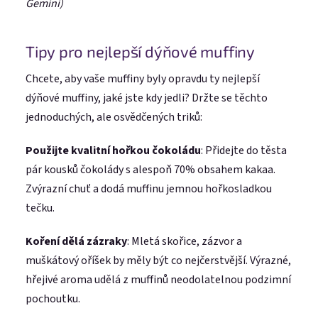
Gemini)
Tipy pro nejlepší dýňové muffiny
Chcete, aby vaše muffiny byly opravdu ty nejlepší
dýňové muffiny, jaké jste kdy jedli? Držte se těchto
jednoduchých, ale osvědčených triků:
Použijte kvalitní hořkou čokoládu
: Přidejte do těsta
pár kousků čokolády s alespoň 70% obsahem kakaa.
Zvýrazní chuť a dodá muffinu jemnou hořkosladkou
tečku.
Koření dělá zázraky
: Mletá skořice, zázvor a
muškátový oříšek by měly být co nejčerstvější. Výrazné,
hřejivé aroma udělá z muffinů neodolatelnou podzimní
pochoutku.