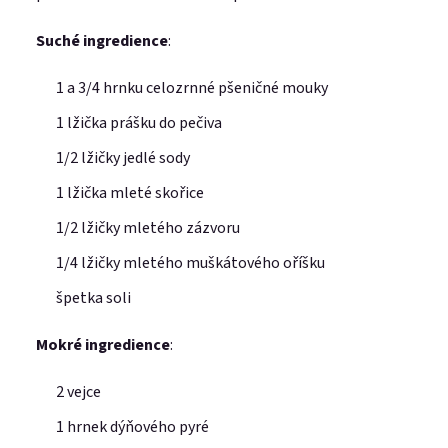
Suché ingredience
:
1 a 3/4 hrnku celozrnné pšeničné mouky
1 lžička prášku do pečiva
1/2 lžičky jedlé sody
1 lžička mleté skořice
1/2 lžičky mletého zázvoru
1/4 lžičky mletého muškátového oříšku
špetka soli
Mokré ingredience
:
2 vejce
1 hrnek dýňového pyré