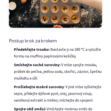
Postup krok za krokem
Předehřejte troubu:
Nastavte ji na 180 °C a vyložte
formu na muffiny papírovými košíčky.
Smíchejte suché suroviny:
V míse spojte mouku,
prášek do pečiva, jedlou sodu, skořici, zázvor, špetku
muškátu a sůl.
Prošlehejte mokré suroviny
: V jiné míse vyšlehejte
vejce, přidejte dýňové pyré, olej, javorový sirup,
vanilkový extrakt a mléko; míchejte do spojení.
Spojte obě směsi:
Vmíchejte mokrou směs do