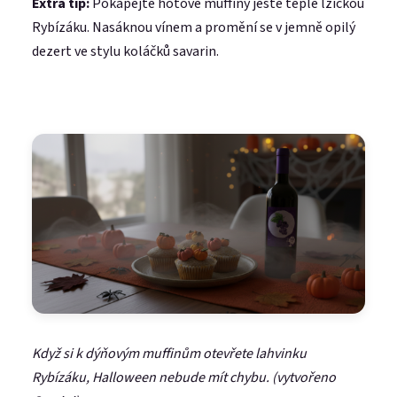
Extra tip:
Pokapejte hotové muffiny ještě teplé lžičkou
Rybízáku. Nasáknou vínem a promění se v jemně opilý
dezert ve stylu koláčků savarin.
Když si k dýňovým muffinům otevřete lahvinku
Rybízáku, Halloween nebude mít chybu. (vytvořeno