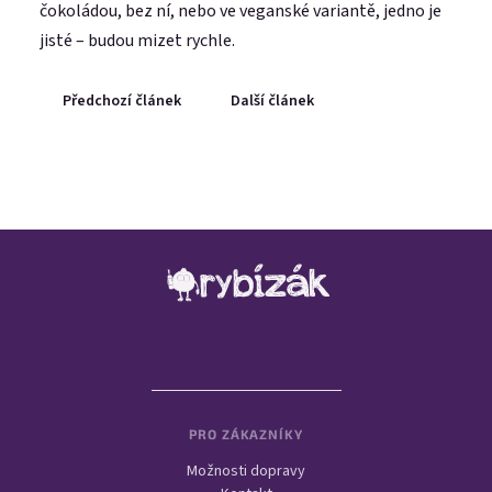
čokoládou, bez ní, nebo ve veganské variantě, jedno je
jisté – budou mizet rychle.
Předchozí článek
Další článek
Zápatí
PRO ZÁKAZNÍKY
Možnosti dopravy