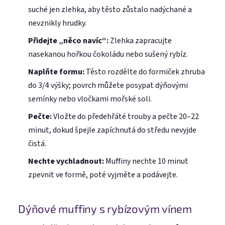
suché jen zlehka, aby těsto zůstalo nadýchané a
nevznikly hrudky.
Přidejte „něco navíc“:
Zlehka zapracujte
nasekanou hořkou čokoládu nebo sušený rybíz.
Naplňte formu:
Těsto rozdělte do formiček zhruba
do 3/4 výšky; povrch můžete posypat dýňovými
semínky nebo vločkami mořské soli.
Pečte:
Vložte do předehřáté trouby a pečte 20–22
minut, dokud špejle zapíchnutá do středu nevyjde
čistá.
Nechte vychladnout:
Muffiny nechte 10 minut
zpevnit ve formě, poté vyjměte a podávejte.
Dýňové muffiny s rybízovým vínem