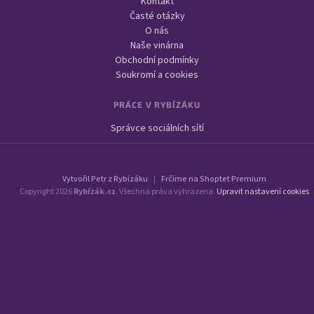
Kontakt
Časté otázky
O nás
Naše vinárna
Obchodní podmínky
Soukromí a cookies
PRÁCE V RYBÍZÁKU
Správce sociálních sítí
Vytvořil Petr z Rybízáku
|
Frčíme na Shoptet Premium
Copyright 2026
Rybízák.cz
. Všechna práva vyhrazena.
Upravit nastavení cookies