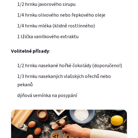
1/2 hrnku javorového sirupu
1/4 hrnku olivového nebo řepkového oleje
1/4 hrnku mléka (klidně rostlinného)
1 lžička vanilkového extraktu
Volitelné přísady
:
1/2 hrnku nasekané hořké čokolády (doporučeno!)
1/3 hrnku nasekaných vlašských ořechů nebo
pekanů
dýňová semínka na posypání