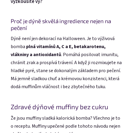
vyzkoušíte vy?
Proč je dýně skvělá ingredience nejen na
pečení
Dýně není jen dekorací na Halloween. Je to výživová
bomba
plná vitamínů A, C a E, betakarotenu,
vlákniny a antioxidantů
. Pomáhá posilovat imunitu,
chránit zrak a prospívá trávení. A když ji rozmixujete na
hladké pyré, stane se dokonalým základem pro pečení.
Má jemně sladkou chuť a krémovou konzistenci, která
dodá muffinům vláčnost i bez zbytečného tuku.
Zdravé dýňové muffiny bez cukru
Že jsou muffiny sladká kalorická bomba? Všechno je to
o receptu. Muffiny upečené podle tohoto návodu nejen