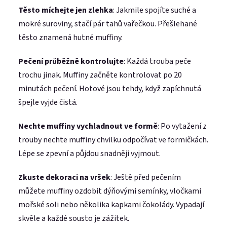
Těsto míchejte jen zlehka
: Jakmile spojíte suché a
mokré suroviny, stačí pár tahů vařečkou. Přešlehané
těsto znamená hutné muffiny.
Pečení průběžně kontrolujte
: Každá trouba peče
trochu jinak. Muffiny začněte kontrolovat po 20
minutách pečení. Hotové jsou tehdy, když zapíchnutá
špejle vyjde čistá.
Nechte muffiny vychladnout ve formě
: Po vytažení z
trouby nechte muffiny chvilku odpočívat ve formičkách.
Lépe se zpevní a půjdou snadněji vyjmout.
Zkuste dekoraci na vršek
: Ještě před pečením
můžete muffiny ozdobit dýňovými semínky, vločkami
mořské soli nebo několika kapkami čokolády. Vypadají
skvěle a každé sousto je zážitek.