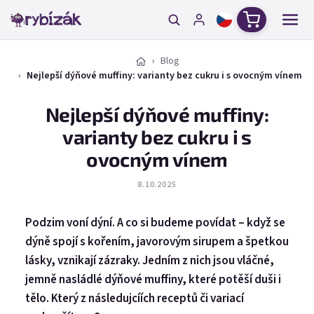
Přejít na obsah
Nákupní ko
Blog
Nejlepší dýňové muffiny: varianty bez cukru i s ovocným vínem
Nejlepší dýňové muffiny:
varianty bez cukru i s
ovocným vínem
8.10.2025
Podzim voní dýní. A co si budeme povídat – když se
dýně spojí s kořením, javorovým sirupem a špetkou
lásky, vznikají zázraky. Jedním z nich jsou vláčné,
jemně nasládlé dýňové muffiny, které potěší duši i
tělo. Který z následujcíích receptů či variací