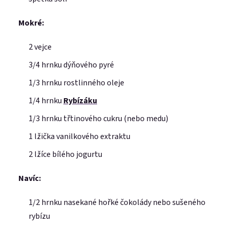
Mokré:
E-mail
2 vejce
3/4 hrnku dýňového pyré
Heslo
1/3 hrnku rostlinného oleje
1/4 hrnku
Rybízáku
1/3 hrnku třtinového cukru (nebo medu)
Přihlásit se
1 lžička vanilkového extraktu
Nová registrace
Zapomenuté heslo
2 lžíce bílého jogurtu
nebo
Navíc:
Přihlásit se přes Facebook
1/2 hrnku nasekané hořké čokolády nebo sušeného
Přihlásit se přes Google
rybízu