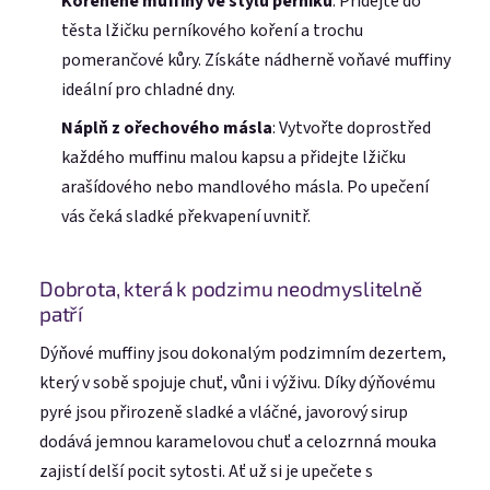
Kořeněné muffiny ve stylu perníku
: Přidejte do
těsta lžičku perníkového koření a trochu
pomerančové kůry. Získáte nádherně voňavé muffiny
ideální pro chladné dny.
Náplň z ořechového másla
: Vytvořte doprostřed
každého muffinu malou kapsu a přidejte lžičku
arašídového nebo mandlového másla. Po upečení
vás čeká sladké překvapení uvnitř.
Dobrota, která k podzimu neodmyslitelně
patří
Dýňové muffiny jsou dokonalým podzimním dezertem,
který v sobě spojuje chuť, vůni i výživu. Díky dýňovému
pyré jsou přirozeně sladké a vláčné, javorový sirup
dodává jemnou karamelovou chuť a celozrnná mouka
zajistí delší pocit sytosti. Ať už si je upečete s