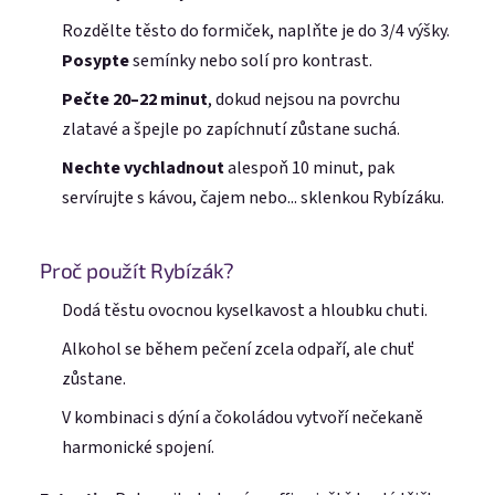
Rozdělte těsto do formiček, naplňte je do 3/4 výšky.
Posypte
semínky nebo solí pro kontrast.
Pečte 20–22 minut
, dokud nejsou na povrchu
zlatavé a špejle po zapíchnutí zůstane suchá.
Nechte vychladnout
alespoň 10 minut, pak
servírujte s kávou, čajem nebo... sklenkou Rybízáku.
Proč použít Rybízák?
Dodá těstu ovocnou kyselkavost a hloubku chuti.
Alkohol se během pečení zcela odpaří, ale chuť
zůstane.
V kombinaci s dýní a čokoládou vytvoří nečekaně
harmonické spojení.