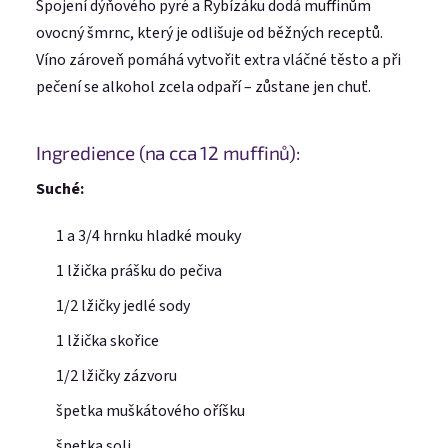
Spojení dýňového pyré a Rybízáku dodá muffinům
ovocný šmrnc, který je odlišuje od běžných receptů.
Víno zároveň pomáhá vytvořit extra vláčné těsto a při
pečení se alkohol zcela odpaří – zůstane jen chuť.
Ingredience (na cca 12 muffinů):
Suché:
1 a 3/4 hrnku hladké mouky
1 lžička prášku do pečiva
1/2 lžičky jedlé sody
1 lžička skořice
1/2 lžičky zázvoru
špetka muškátového oříšku
špetka soli