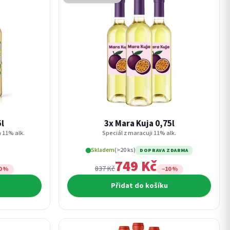
5l
3x Mara Kuja 0,75l
 11% alk.
Speciál z maracuji 11% alk.
Skladem
(>20 ks)
DOPRAVA ZDARMA
749 Kč
837 Kč
0 %
−10 %
Přidat do košíku