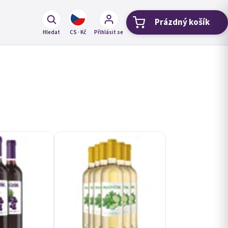
Prázdný košík
Nákupní koší
Hledat
CS · Kč
Přihlásit se