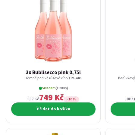
3x Bublisecco pink 0,75l
Jemně perlivé růžové víno 11% alk.
Borůvkový 
Skladem
(>20 ks)
749 Kč
837 Kč
867 
−10 %
Přidat do košíku