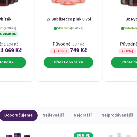
ybízák
3x Bublisecco pink 0,75l
3x Ry
em
(>20 ks)
Skladem
(>20 ks)
Sklade
A ZDARMA
ě:
Původně:
Původn
1 194 Kč
837 Kč
1 069 Kč
749 Kč
(–10 %)
(–8 %)
do košíku
Přidat do košíku
Přidat d
Doporučujeme
Nejlevnější
Nejdražší
Nejprodávanější
ŠUMIVÉ