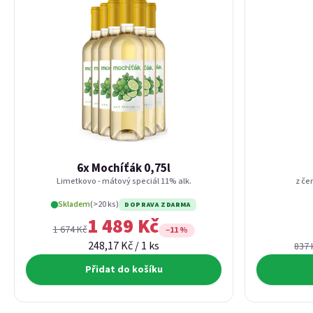
6x Mochíťák 0,75l
Limetkovo - mátový speciál 11% alk.
z če
Skladem
(>20 ks)
DOPRAVA ZDARMA
1 489 Kč
1 674 Kč
−11 %
Měrná cena:
248,17 Kč / 1 ks
837 
Přidat do košíku