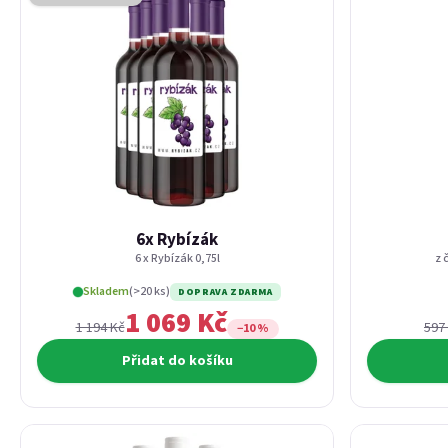
6x Rybízák
6 x Rybízák 0,75l
z 
Skladem
(>20 ks)
DOPRAVA ZDARMA
1 069 Kč
1 194 Kč
597
−10 %
Přidat do košíku