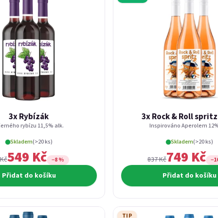
3x Rybízák
3x Rock & Roll spritz
černého rybízu 11,5% alk.
Inspirováno Aperolem 12%
Skladem
(>20 ks)
Skladem
(>20 ks)
549 Kč
749 Kč
 Kč
837 Kč
−8 %
−1
Přidat do košíku
Přidat do košíku
TIP