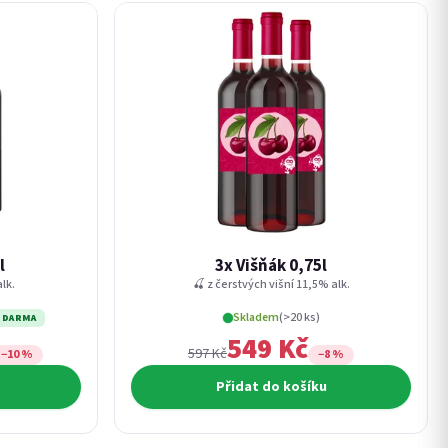
l
3x Višňák 0,75l
lk.
🍒 z čerstvých višní 11,5% alk.
Skladem
(>20 ks)
ZDARMA
549 Kč
597 Kč
−10 %
−8 %
Přidat do košíku