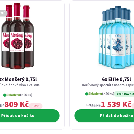
ENÍ
3x Monšerý 0,75l
6x Elfie 0,75l
Čokoládové víno 12% alk.
Borůvkový speciál s modrou spi
alk.
Skladem
(>20 ks)
DOPRAVA 
Skladem
(>20 ks)
809 Kč
1 539 Kč
 Kč
1 734 Kč
−9 %
Přidat do košíku
Přidat do košíku