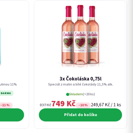
3x Čokoláska 0,75l
rulinou 11%
Speciál z malin a bílé čokolády 11,5% alk.
ZDARMA
Skladem
(>20 ks)
749 Kč
Měrná cena:
249,67 Kč / 1 ks
837 Kč
−11 %
−10 %
Přidat do košíku