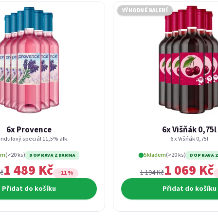
VÝHODNÉ BALENÍ
6x Provence
6x Višňák 0,75l
ndulový speciál 11,5% alk.
6 x Višńák 0,75l
em
(>20 ks)
Skladem
(>20 ks)
DOPRAVA ZDARMA
DOPRAVA 
1 489 Kč
1 069 Kč
Kč
1 194 Kč
−11 %
Přidat do košíku
Přidat do košíku