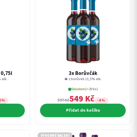
 0,75l
3x Borůvčák
 alk.
🫐 z borůvek 11,5% alk.
Skladem
(>20 ks)
549 Kč
597 Kč
0 %
−8 %
Přidat do košíku
VÝHODNÉ BALENÍ