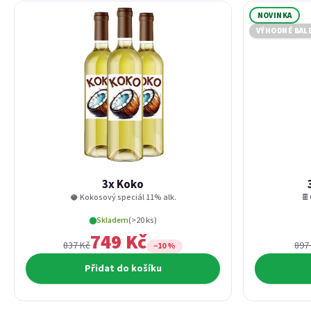
NOVINKA
VÝHODNÉ BAL
3x Koko
🥥 Kokosový speciál 11% alk.
🍫
Skladem
(>20 ks)
749 Kč
837 Kč
897
−10 %
Přidat do košíku