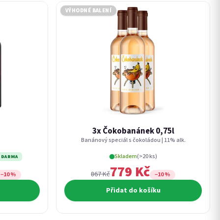
VÝHODNÉ BALENÍ
3x Čokobanánek 0,75l
Banánový speciál s čokoládou | 11% alk.
Skladem
(>20 ks)
ZDARMA
779 Kč
867 Kč
−10 %
−10 %
Přidat do košíku