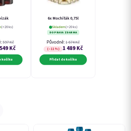
bízák
6x Mochíťák 0,75l
m
(>20 ks)
Skladem
(>20 ks)
DOPRAVA ZDARMA
ě:
Původně:
597 Kč
1 674 Kč
549 Kč
1 489 Kč
(–11 %)
o košíku
Přidat do košíku