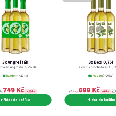
3x Angrešťák
3x Bezi 0,75l
rstvého angreštu 11,5% alk.
z květů černého bezu 11,5%
Skladem
(>20 ks)
Skladem
(>20 ks)
749 Kč
699 Kč
Mě
23
Kč
747 Kč
−10 %
−6 %
Přidat do košíku
Přidat do košíku