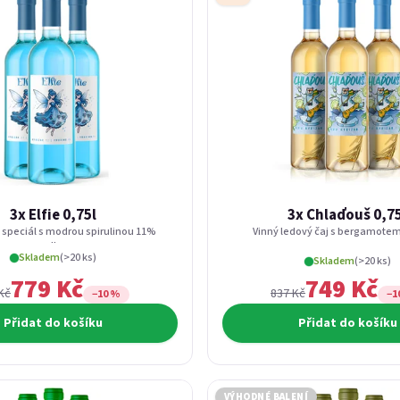
3x Elfie 0,75l
3x Chlaďouš 0,7
speciál s modrou spirulinou 11%
Vinný ledový čaj s bergamotem
alk.
Skladem
(>20 ks)
Skladem
(>20 ks)
779 Kč
749 Kč
Kč
837 Kč
−10 %
−1
Přidat do košíku
Přidat do košíku
VÝHODNÉ BALENÍ