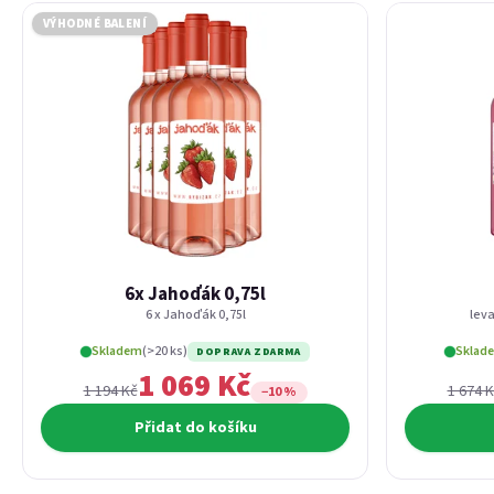
VÝHODNÉ BALENÍ
6x Jahoďák 0,75l
6 x Jahoďák 0,75l
leva
Skladem
(>20 ks)
Sklad
DOPRAVA ZDARMA
1 069 Kč
1 194 Kč
1 674 
−10 %
Přidat do košíku