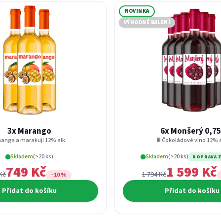
NOVINKA
VÝHODNÉ BALENÍ
3x Marango
6x Monšerý 0,75
anga a marakuji 12% alk.
🍫Čokoládové víno 12% a
Skladem
(>20 ks)
Skladem
(>20 ks)
DOPRAVA 
749 Kč
1 599 Kč
Kč
1 794 Kč
−10 %
Přidat do košíku
Přidat do košíku