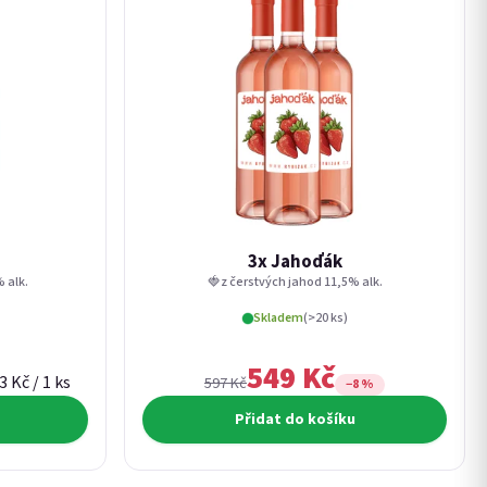
3x Jahoďák
 alk.
🍓z čerstvých jahod 11,5% alk.
Skladem
(>20 ks)
549 Kč
rná cena:
3 Kč / 1 ks
597 Kč
−8 %
Přidat do košíku