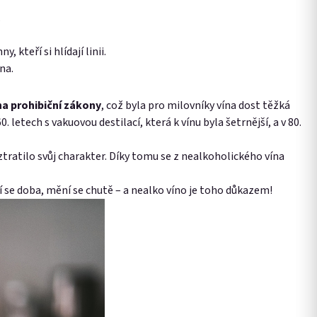
.
 kteří si hlídají linii.
na.
na prohibiční zákony
, což byla pro milovníky vína dost těžká
letech s vakuovou destilací, která k vínu byla šetrnější, a v 80.
 ztratilo svůj charakter. Díky tomu se z nealkoholického vína
ní se doba, mění se chutě – a nealko víno je toho důkazem!