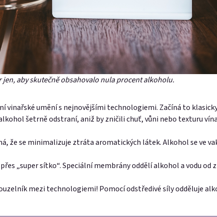
 jen, aby skutečně obsahovalo nula procent alkoholu.
ní vinařské umění s nejnovějšími technologiemi. Začíná to klasicky
alkohol šetrně odstraní, aniž by zničili chuť, vůni nebo texturu vína
á, že se minimalizuje ztráta aromatických látek. Alkohol se ve vak
é přes „super sítko“. Speciální membrány oddělí alkohol a vodu od
kouzelník mezi technologiemi! Pomocí odstředivé síly odděluje al