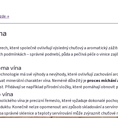
 zde →
ína
orech, které společně ovlivňují výsledný chuťový a aromatický záž
ch podmínkách – správné podnebí, půda a pečlivá péče o vinice zaji
oma vína
echnologie má své výhody a nevýhody, které ovlivňují zachování aro
vat minerální charakter vína. Neméně důležitý je
proces míchání 
t. Přidávají se například přírodní složky, které pomáhají obnovit p
o vína
holického vína je precizní řemeslo, které vyžaduje dokonalé pocho
duktu. Konečně nelze opomenout ani způsob skladování a servírování
ba správné sklenice a teploty servírování může zvýraznit chuťové 