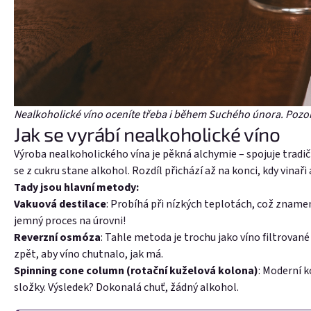
Nealkoholické víno oceníte třeba i během Suchého února. Pozor
Jak se vyrábí nealkoholické víno
Výroba nealkoholického vína je pěkná alchymie – spojuje tradič
se z cukru stane alkohol. Rozdíl přichází až na konci, kdy vinaři 
Tady jsou hlavní metody:
Vakuová destilace
: Probíhá při nízkých teplotách, což znamen
jemný proces na úrovni!
Reverzní osmóza
: Tahle metoda je trochu jako víno filtrovan
zpět, aby víno chutnalo, jak má.
Spinning cone column (rotační kuželová kolona)
: Moderní 
složky. Výsledek? Dokonalá chuť, žádný alkohol.