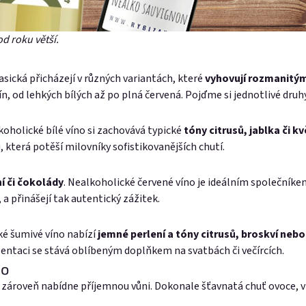
od roku větší.
asická přicházejí v různých variantách, které
vyhovují rozmanitým
, od lehkých bílých až po plná červená. Pojďme si jednotlivé druhy
lkoholické bílé víno si zachovává typické
tóny citrusů, jablka či kv
která potěší milovníky sofistikovanějších chutí.
í či čokolády
. Nealkoholické červené víno je ideálním společníke
 a přinášejí tak autentický zážitek.
cké šumivé víno nabízí
jemné perlení a tóny citrusů, broskví neb
zentaci se stává oblíbeným doplňkem na svatbách či večírcích.
no
a zároveň nabídne příjemnou vůni. Dokonale šťavnatá chuť ovoce, v