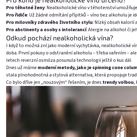
Pro těhotné ženy
: Nealkoholické víno v těhotenství umožňuj
Pro řidiče
: Už žádné odmítání přípitků – víno bez alkoholu je i
Pro milovníky zdravého životního stylu
: Nízký obsah kalorií 
Pro abstinenty a osoby s intolerancí
: Alergie na alkohol či j
Odkud pochází nealkoholická vína?
I když to možná zní jako moderní vychytávka, nealkoholické vín
doba. První pokusy o odstranění alkoholu – třeba vařením – ale mo
letech reverzní osmóza posunula technologii ještě o kus dál.
Dnes už máme
moderní metody, jako je spinning cone colu
stala plnohodnotná a stylová alternativa, která propojuje tradi
Co bylo dříve jen „nouzovým“ řešením, je dnes
trendy volbou
,