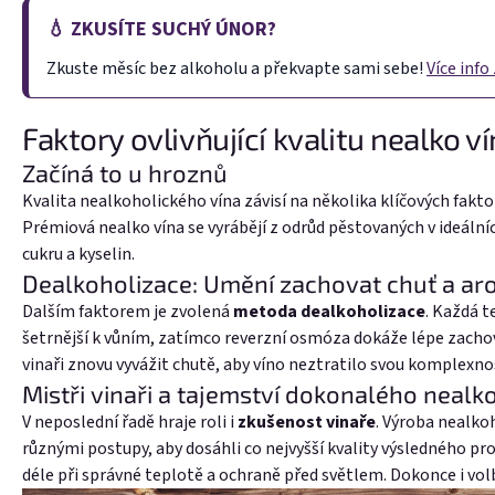
💧 ZKUSÍTE
SUCHÝ ÚNOR?
Zkuste měsíc bez alkoholu a překvapte sami sebe!
Více info
Faktory ovlivňující kvalitu nealko v
Začíná to u hroznů
Kvalita nealkoholického vína závisí na několika klíčových fakt
Prémiová nealko vína se vyrábějí z odrůd pěstovaných v ideální
cukru a kyselin.
Dealkoholizace: Umění zachovat chuť a ar
Dalším faktorem je zvolená
metoda dealkoholizace
. Každá t
šetrnější k vůním, zatímco reverzní osmóza dokáže lépe zacho
vinaři znovu vyvážit chutě, aby víno neztratilo svou komplexnos
Mistři vinaři a tajemství dokonalého nealk
V neposlední řadě hraje roli i
zkušenost vinaře
. Výroba nealko
různými postupy, aby dosáhli co nejvyšší kvality výsledného pro
déle při správné teplotě a ochraně před světlem. Dokonce i vol