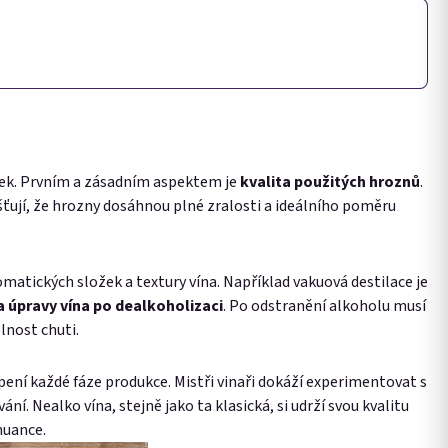
itek. Prvním a zásadním aspektem je
kvalita použitých hroznů
.
šťují, že hrozny dosáhnou plné zralosti a ideálního poměru
matických složek a textury vína. Například vakuová destilace je
a úpravy vína po dealkoholizaci
. Po odstranění alkoholu musí
lnost chuti.
pení každé fáze produkce. Mistři vinaři dokáží experimentovat s
. Nealko vína, stejně jako ta klasická, si udrží svou kvalitu
nuance.