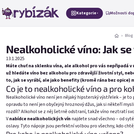
Přejít na obsah
Kategorie
Možnosti do
Blog
Nealkoholické víno: Jak se
13.1.2025
Máte chuť na sklenku vína, ale alkohol pro vás nepřipadá v
už hledáte víno bez alkoholu pro zdravější životní styl, ne
to, jak se vyrábí, ale jako benefity (kromě rána bez opice) 
Co je to nealkoholické víno a pro ko
Nealkoholické víno není jen nějaký hipsterský výstřelek – je t
opravdu to není jen obyčejný hroznový džus, jak si někteří mys
rozdíl? Alkohol se z něj šetrně odstraní, takže víno neztratí s
V
nabídce nealkoholických vín
najdete snad všechno – od sytéh
oslavy. Tyto nápoje jsou perfektní volbou pro všechny, kdo chtějí
Pro koho je nealkoholické víno určeno?