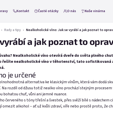
pravy
Kontakt
Časté otázky
O nás
Naše vinárna
Rady a tipy
Nealkoholické víno: Jak se vyrábí a jak poznat to oprav
 vyrábí a jak poznat to oprav
 úvahu? Nealkoholické víno otevírá dveře do světa plného chutí
bo řešíte nealkoholické víno v těhotenství, tato sofistikovaná 
má.
ho je určené
o plnohodnotná alternativa ke klasickým vínům, která vám dodá skvě
lí. Na rozdíl od džusu totiž nealko víno prochází stejným procesem
vou bohatou chuť, vůni ani jemné nuance.
o červeného s tóny třešní a švestek, přes svěží bílé s nádechem ci
 omezit alkohol – ať už kvůli zdraví, víře nebo prostě proto, že chtě