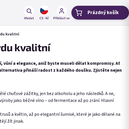
Prázdný košík
Nákupní koší
Hledat
CS · Kč
Přihlásit se
du kvalitní
du kvalitní
, vůní a elegance, aniž byste museli dělat kompromisy. Ať
alternativa přináší radost z každého doušku. Zjistěte nejen
lé chuťové zážitky, jen bez alkoholu a jeho následků. A ne,
 výroby jako běžné víno – od fermentace až po zrání. Hlavní
trusů a květin, až po elegantní šumivé, které je jako dělané na
jí žít jinak.