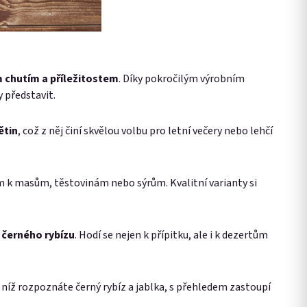
 chutím a příležitostem
. Díky pokročilým výrobním
 představit.
ětin
, což z něj činí skvělou volbu pro letní večery nebo lehčí
m k masům, těstovinám nebo sýrům. Kvalitní varianty si
o černého rybízu
. Hodí se nejen k přípitku, ale i k dezertům
 níž rozpoznáte černý rybíz a jablka, s přehledem zastoupí