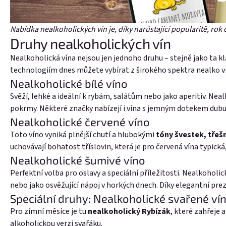
Nabídka nealkoholických vín je, díky narůstající popularitě, rok 
Druhy nealkoholických vín
Nealkoholická vína nejsou jen jednoho druhu – stejně jako ta kl
technologiím dnes můžete vybírat z širokého spektra nealko vín
Nealkoholické bílé víno
Svěží, lehké a ideální k rybám, salátům nebo jako aperitiv. Nea
pokrmy. Některé značky nabízejí i vína s jemným dotekem dubu, 
Nealkoholické červené víno
Toto víno vyniká plnější chutí a hlubokými
tóny švestek, třešn
uchovávají bohatost tříslovin, která je pro červená vína typická,
Nealkoholické šumivé víno
Perfektní volba pro oslavy a speciální příležitosti. Nealkoholi
nebo jako osvěžující nápoj v horkých dnech. Díky elegantní pre
Speciální druhy: Nealkoholické svařené ví
Pro zimní měsíce je tu
nealkoholický Rybízák
, které zahřeje 
alkoholickou verzi svařáku.