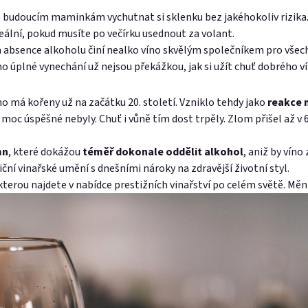
e budoucím maminkám vychutnat si sklenku bez jakéhokoliv rizika
deální, pokud musíte po večírku usednout za volant.
a absence alkoholu činí nealko víno skvělým společníkem pro všechny,
eho úplné vynechání už nejsou překážkou, jak si užít chuť dobrého ví
o má kořeny už na začátku 20. století. Vzniklo tehdy jako
reakce 
c úspěšné nebyly. Chuť i vůně tím dost trpěly. Zlom přišel až v 60. 
mn
, které dokážou
téměř dokonale oddělit alkohol
, aniž by víno
ční vinařské umění s dnešními nároky na zdravější životní styl.
 kterou najdete v nabídce prestižních vinařství po celém světě. Mě