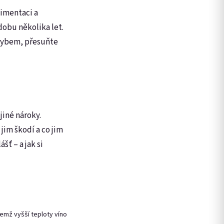
dimentaci a
 dobu několika let.
ohybem, přesuňte
jiné nároky.
jim škodí a co jim
šť – a jak si
čemž vyšší teploty víno