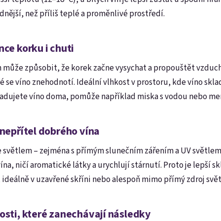
ladnější, než příliš teplé a proměnlivé prostředí.
nce korku i chuti
h může způsobit, že korek začne vysychat a propouštět vzduc
é se víno znehodnotí. Ideální vlhkost v prostoru, kde víno skl
ladujete víno doma, pomůže například miska s vodou nebo men
 nepřítel dobrého vína
e světlem – zejména s přímým slunečním zářením a UV světlem.
na, ničí aromatické látky a urychlují stárnutí. Proto je lepší s
ideálně v uzavřené skříni nebo alespoň mimo přímý zdroj svět
osti, které zanechávají následky