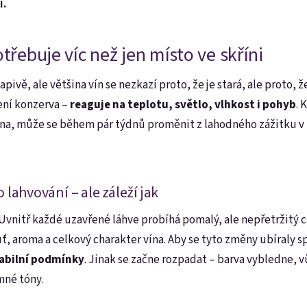
i.
třebuje víc než jen místo ve skříni
pivě, ale většina vín se nezkazí proto, že je stará, ale proto, 
ení konzerva –
reaguje na teplotu, světlo, vlhkost i pohyb
. 
okna, může se během pár týdnů proměnit z lahodného zážitku v
po lahvování – ale záleží jak
. Uvnitř každé uzavřené láhve probíhá pomalý, ale nepřetržitý
uť, aroma a celkový charakter vína. Aby se tyto změny ubíraly
tabilní podmínky
.
Jinak se začne rozpadat – barva vybledne, vů
mné tóny.