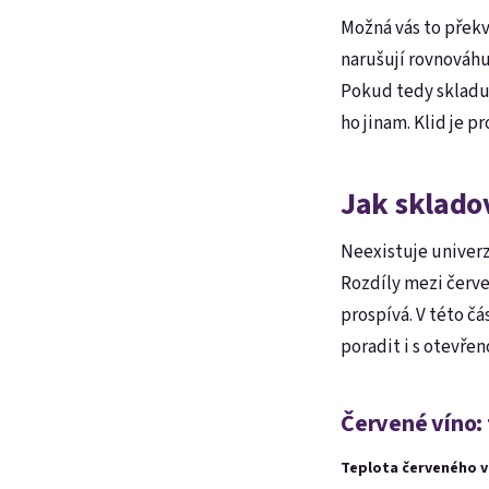
Možná vás to překva
narušují rovnováhu 
Pokud tedy skladuj
ho jinam. Klid je p
Jak skladov
Neexistuje univerz
Rozdíly mezi červe
prospívá. V této čá
poradit i s otevřen
Červené víno: 
Teplota červeného v