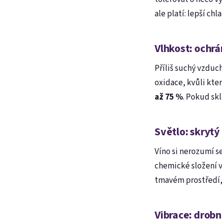
ale platí: lepší ch
Vlhkost: ochrá
Příliš suchý vzduc
oxidace, kvůli kter
až 75 %
. Pokud sk
Světlo: skrytý
Víno si nerozumí s
chemické složení ví
tmavém prostředí, 
Vibrace: drobn