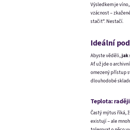
Výsledkem je víno
vzácnost – zkažené
stačit“. Nestačí.
Ideální pod
Abyste věděli,
jak
Ať už jde o archiv
omezený přístup svě
dlouhodobé sklado
Teplota: raděj
Častý mýtus říká, ž
existují – ale mnoh
tolerovat o něco vy