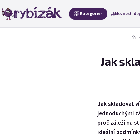
Přejít na obsah
Kategorie
Možnosti do
Jak skl
Jak skladovat ví
jednoduchými zá
proč záleží na st
ideální podmínky 