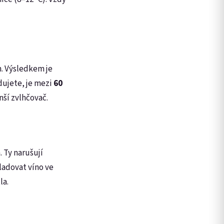
h. Výsledkem je
adujete, je mezi
60
ší zvlhčovač.
 Ty narušují
kladovat víno ve
la.