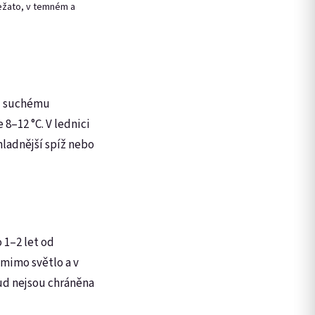
aležato, v temném a
ůli suchému
e 8–12 °C. V lednici
ladnější spíž nebo
 1–2 let od
 mimo světlo a v
kud nejsou chráněna