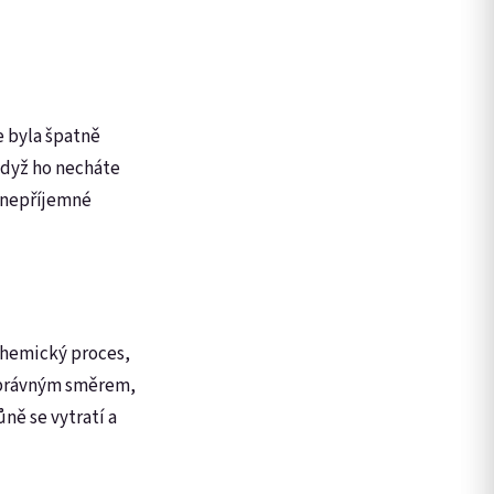
že byla špatně
Když ho necháte
 nepříjemné
 chemický proces,
 správným směrem,
ně se vytratí a