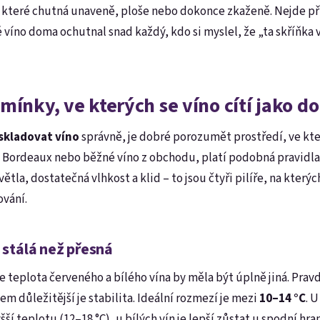
, které chutná unaveně, ploše nebo dokonce zkaženě. Nejde p
 víno doma ochutnal snad každý, kdo si myslel, že „ta skříňka
mínky, ve kterých se víno cítí jako 
 skladovat víno
správně, je dobré porozumět prostředí, ve kte
ní Bordeaux nebo běžné víno z obchodu, platí podobná pravidla.
tla, dostatečná vlhkost a klid – to jsou čtyři pilíře, na kterýc
vání.
i stálá než přesná
e teplota červeného a bílého vína by měla být úplně jiná. Pravda
em důležitější je stabilita. Ideální rozmezí je mezi
10–14 °C
. 
šší teplotu (12–18 °C), u bílých vín je lepší zůstat u spodní hra