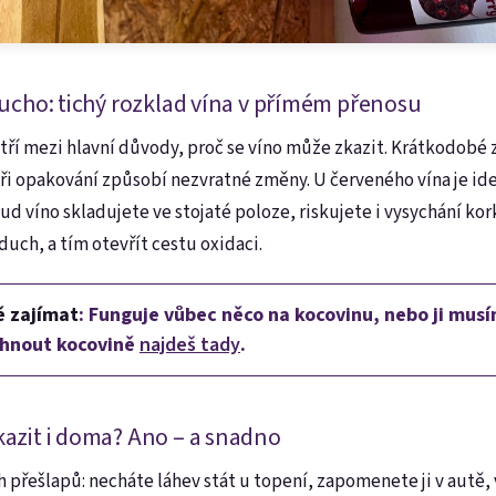
sucho: tichý rozklad vína v přímém přenosu
tří mezi hlavní důvody, proč se víno může zkazit. Krátkodobé z
při opakování způsobí nezvratné změny. U červeného vína je ide
kud víno skladujete ve stojaté poloze, riskujete i vysychání ko
uch, a tím otevřít cestu oxidaci.
ě zajímat
: Funguje vůbec něco na kocovinu, nebo ji mus
vyhnout kocovině
najdeš tady
.
kazit i doma? Ano – a snadno
 přešlapů: necháte láhev stát u topení, zapomenete ji v autě, v