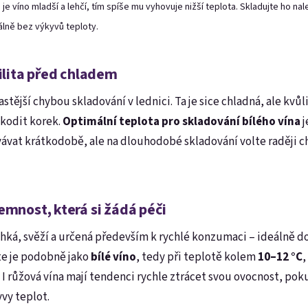
 je víno mladší a lehčí, tím spíše mu vyhovuje nižší teplota. Skladujte ho n
álně bez výkyvů teploty.
bilita před chladem
častější chybou skladování v lednici. Ta je sice chladná, ale kv
kodit korek.
Optimální teplota pro skladování bílého vína
j
vat krátkodobě, ale na dlouhodobé skladování volte raději ch
emnost, která si žádá péči
ehká, svěží a určená především k rychlé konzumaci – ideálně do
te je podobně jako
bílé víno
, tedy při teplotě kolem
10–12 °C
,
 I růžová vína mají tendenci rychle ztrácet svou ovocnost, po
vy teplot.