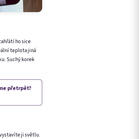
ahřátí ho sice
ální teplota jiná
rku. Suchý korek
íme přetrpět?
ystavíte ji světlu.