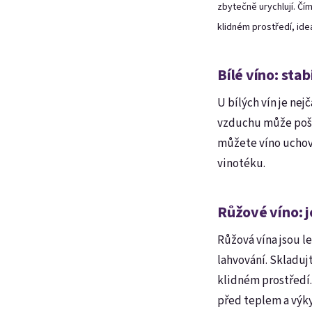
zbytečně urychlují. Čím
klidném prostředí, ide
Bílé víno: sta
U bílých vín je nej
vzduchu může poš
můžete víno uchová
vinotéku.
Růžové víno: j
Růžová vína jsou l
lahvování. Skladuj
klidném prostředí.
před teplem a výky