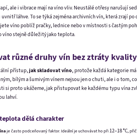
pí, ale i vibrace mají na víno vliv. Neustálé otřesy narušují se
uvnitř láhve. To se týká zejména archivních vín, která zrají po
ete víno poblíž pračky, lednice nebo v místnosti s častým p
ro víno stejně důležitý jako teplota.
at různé druhy vín bez ztráty kvality
ální přístup,
jak skladovat víno
, protože každá kategorie má 
ným, bílým a šumivým vínem nejsou jen o chuti, ale i o tom, co 
sti si proto ukážeme, jak přistupovat ke každému typu vína zvlá
ou lahví.
teplota dělá charakter
12–18 °C
ína
je často podceňovaný faktor.
Ideální je uchovávat ho při
, při