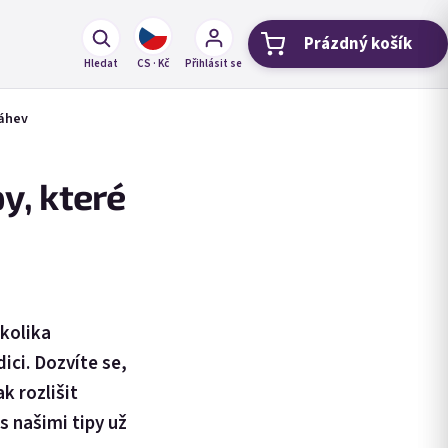
Prázdný košík
Nákupní koší
Hledat
CS · Kč
Přihlásit se
láhev
y, které
ěkolika
ci. Dozvíte se,
k rozlišit
s našimi tipy už