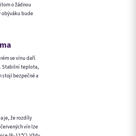
řitom o žádnou
 v obýváku bude
doma
rém se vínu daří.
 Stabilní teplota,
h stojí bezpečné a
 je, že rozdíly
U červených vín lze
nice (8–12 °C). Vždy