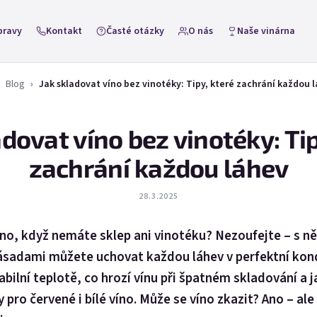
pravy
Kontakt
Časté otázky
O nás
Naše vinárna
Blog
Jak skladovat víno bez vinotéky: Tipy, které zachrání každou 
adovat víno bez vinotéky: Tip
zachrání každou láhev
28.3.2025
no, když nemáte sklep ani vinotéku? Nezoufejte – s n
sadami můžete uchovat každou láhev v perfektní kondi
abilní teplotě, co hrozí vínu při špatném skladování a ja
pro červené i bílé víno. Může se víno zkazit? Ano – ale 