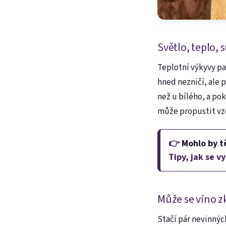
Světlo, teplo, 
Teplotní výkyvy pa
hned nezničí, ale 
než u bílého, a po
může propustit vzd
👉
Mohlo by t
Tipy, jak se 
Může se víno z
Stačí pár nevinných