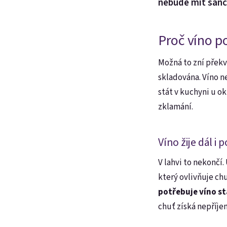
nebude mít šanc
Proč víno po
Možná to zní překva
skladována. Víno n
stát v kuchyni u 
zklamání.
Víno žije dál i 
V lahvi to nekončí
který ovlivňuje ch
potřebuje víno s
chuť získá nepříje