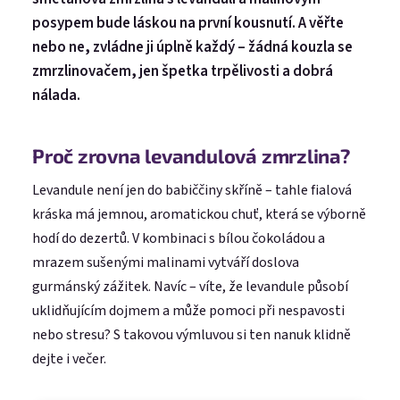
posypem bude láskou na první kousnutí. A věřte
nebo ne, zvládne ji úplně každý – žádná kouzla se
zmrzlinovačem, jen špetka trpělivosti a dobrá
nálada.
Proč zrovna levandulová zmrzlina?
Levandule není jen do babiččiny skříně – tahle fialová
kráska má jemnou, aromatickou chuť, která se výborně
hodí do dezertů. V kombinaci s bílou čokoládou a
mrazem sušenými malinami vytváří doslova
gurmánský zážitek. Navíc – víte, že levandule působí
uklidňujícím dojmem a může pomoci při nespavosti
nebo stresu? S takovou výmluvou si ten nanuk klidně
dejte i večer.