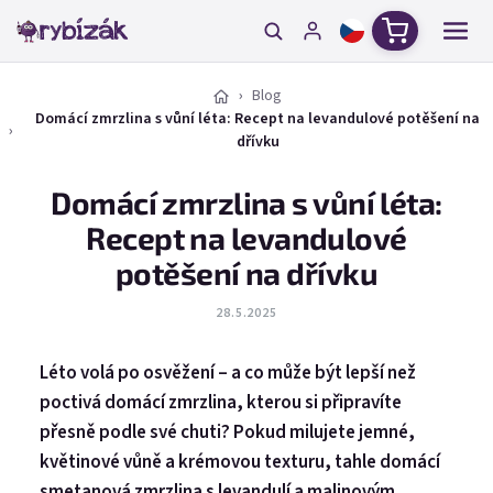
Přejít na obsah
Nákupní ko
Blog
Domácí zmrzlina s vůní léta: Recept na levandulové potěšení na
dřívku
Domácí zmrzlina s vůní léta:
Recept na levandulové
potěšení na dřívku
28.5.2025
Léto volá po osvěžení – a co může být lepší než
poctivá domácí zmrzlina, kterou si připravíte
přesně podle své chuti? Pokud milujete jemné,
květinové vůně a krémovou texturu, tahle domácí
smetanová zmrzlina s levandulí a malinovým