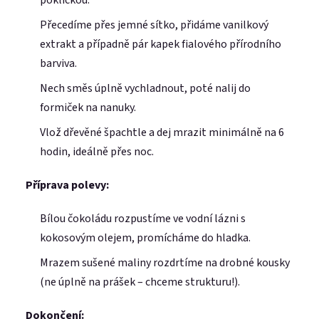
Přecedíme přes jemné sítko, přidáme vanilkový
extrakt a případně pár kapek fialového přírodního
barviva.
Nech směs úplně vychladnout, poté nalij do
formiček na nanuky.
Vlož dřevěné špachtle a dej mrazit minimálně na 6
hodin, ideálně přes noc.
Příprava polevy:
Bílou čokoládu rozpustíme ve vodní lázni s
kokosovým olejem, promícháme do hladka.
Mrazem sušené maliny rozdrtíme na drobné kousky
(ne úplně na prášek – chceme strukturu!).
E-mail
Dokončení: