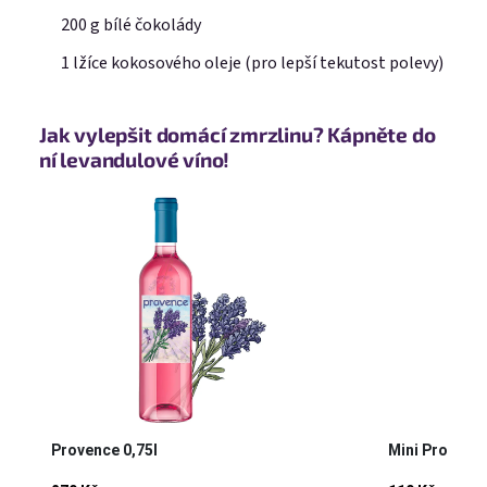
200 g bílé čokolády
1 lžíce kokosového oleje (pro lepší tekutost polevy)
Jak vylepšit domácí zmrzlinu? Kápněte do
ní levandulové víno!