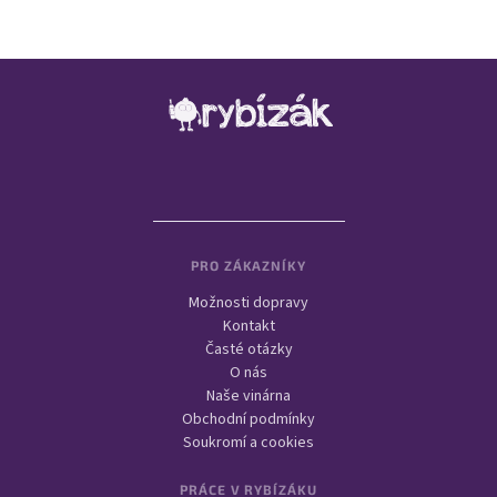
Zápatí
PRO ZÁKAZNÍKY
Možnosti dopravy
Kontakt
Časté otázky
O nás
Naše vinárna
Obchodní podmínky
Soukromí a cookies
PRÁCE V RYBÍZÁKU