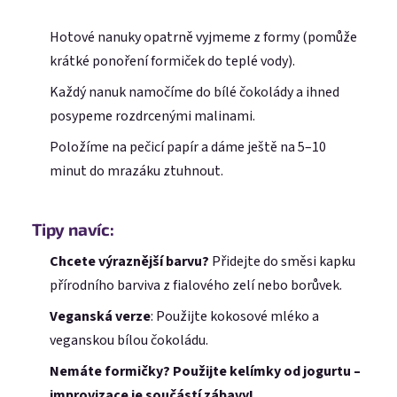
Hotové nanuky opatrně vyjmeme z formy (pomůže
Heslo
krátké ponoření formiček do teplé vody).
Každý nanuk namočíme do bílé čokolády a ihned
posypeme rozdrcenými malinami.
Přihlásit se
Položíme na pečicí papír a dáme ještě na 5–10
Nová registrace
Zapomenuté heslo
minut do mrazáku ztuhnout.
nebo
Tipy navíc:
Přihlásit se přes Facebook
Chcete výraznější barvu?
Přidejte do směsi kapku
Přihlásit se přes Google
přírodního barviva z fialového zelí nebo borůvek.
Veganská verze
: Použijte kokosové mléko a
Přihlásit se přes Seznam
veganskou bílou čokoládu.
Nemáte formičky? Použijte kelímky od jogurtu –
improvizace je součástí zábavy!