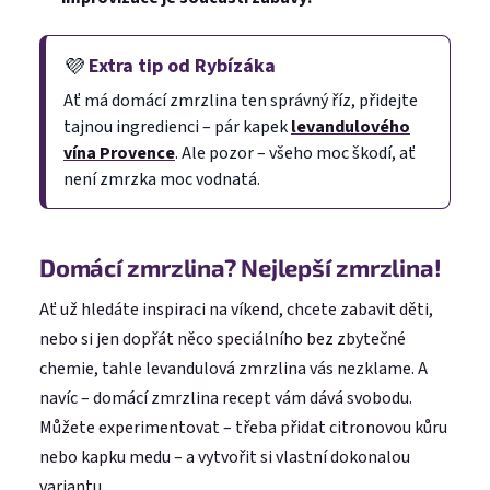
💜
Extra tip od Rybízáka
Ať má domácí zmrzlina ten správný říz, přidejte
tajnou ingredienci – pár kapek
levandulového
vína Provence
. Ale pozor – všeho moc škodí, ať
není zmrzka moc vodnatá.
Domácí zmrzlina? Nejlepší zmrzlina!
Ať už hledáte inspiraci na víkend, chcete zabavit děti,
nebo si jen dopřát něco speciálního bez zbytečné
chemie, tahle levandulová zmrzlina vás nezklame. A
navíc – domácí zmrzlina recept vám dává svobodu.
Můžete experimentovat – třeba přidat citronovou kůru
nebo kapku medu – a vytvořit si vlastní dokonalou
variantu.