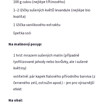
100 g cukru (nejlépe třtinového)
1–2 lžičky sušených květů levandule (nejlépe bio
kvalita)
1 lžička vanilkového extraktu
špetka soli
Na malinový posyp:
1 hrst mrazem sušených malin (případně
lyofilizované jahody nebo borůvky, ale i sušené
květiny)
volitelně: pár kapek fialového přírodního barviva (z
červeného zelí, ostružin apod.) – jen pro výraznější
efekt
Na obal: