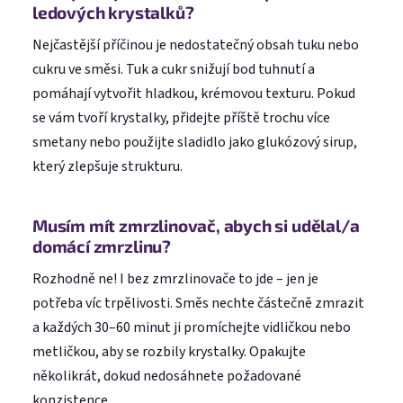
ledových krystalků?
Nejčastější příčinou je nedostatečný obsah tuku nebo
cukru ve směsi. Tuk a cukr snižují bod tuhnutí a
pomáhají vytvořit hladkou, krémovou texturu. Pokud
se vám tvoří krystalky, přidejte příště trochu více
smetany nebo použijte sladidlo jako glukózový sirup,
který zlepšuje strukturu.
Musím mít zmrzlinovač, abych si udělal/a
domácí zmrzlinu?
Rozhodně ne! I bez zmrzlinovače to jde – jen je
potřeba víc trpělivosti. Směs nechte částečně zmrazit
a každých 30–60 minut ji promíchejte vidličkou nebo
metličkou, aby se rozbily krystalky. Opakujte
několikrát, dokud nedosáhnete požadované
konzistence.