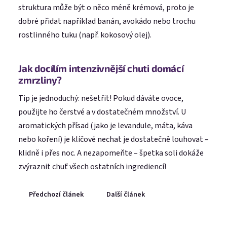
struktura může být o něco méně krémová, proto je
dobré přidat například banán, avokádo nebo trochu
rostlinného tuku (např. kokosový olej).
Jak docílím intenzivnější chuti domácí
zmrzliny?
Tip je jednoduchý: nešetřit! Pokud dáváte ovoce,
použijte ho čerstvé a v dostatečném množství. U
aromatických přísad (jako je levandule, máta, káva
nebo koření) je klíčové nechat je dostatečně louhovat –
klidně i přes noc. A nezapomeňte – špetka soli dokáže
zvýraznit chuť všech ostatních ingrediencí!
Předchozí článek
Další článek