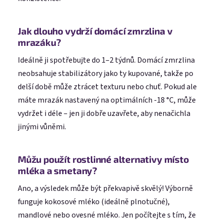
Jak dlouho vydrží domácí zmrzlina v
mrazáku?
Ideálně ji spotřebujte do 1–2 týdnů. Domácí zmrzlina
neobsahuje stabilizátory jako ty kupované, takže po
delší době může ztrácet texturu nebo chuť. Pokud ale
máte mrazák nastavený na optimálních -18 °C, může
vydržet i déle – jen ji dobře uzavřete, aby nenačichla
jinými vůněmi.
Můžu použít rostlinné alternativy místo
mléka a smetany?
Ano, a výsledek může být překvapivě skvělý! Výborně
funguje kokosové mléko (ideálně plnotučné),
mandlové nebo ovesné mléko. Jen počítejte s tím, že